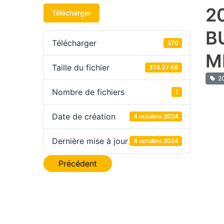
2
Télécharger
B
Télécharger
270
M
Taille du fichier
374.37 KB
2
Nombre de fichiers
1
Date de création
4 octobre 2024
Dernière mise à jour
4 octobre 2024
Navigation
Précédent
de
l’article