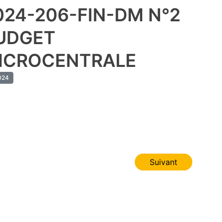
024-206-FIN-DM N°2
UDGET
ICROCENTRALE
024
Suivant