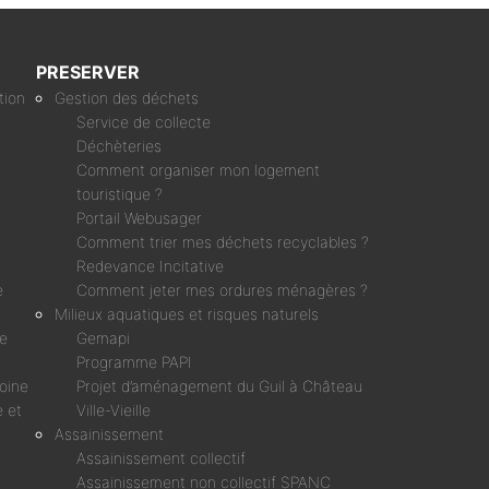
PRESERVER
tion
Gestion des déchets
Service de collecte
Déchèteries
Comment organiser mon logement
touristique ?
Portail Webusager
Comment trier mes déchets recyclables ?
Redevance Incitative
e
Comment jeter mes ordures ménagères ?
Milieux aquatiques et risques naturels
ne
Gemapi
Programme PAPI
moine
Projet d’aménagement du Guil à Château
 et
Ville-Vieille
Assainissement
Assainissement collectif
Assainissement non collectif SPANC