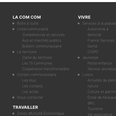
LA COM COM
VIVRE
Boîte à outils
Services à la popula
L’intercommunalité
Autonomie à
Compétences et services
domicile
Avis et marchés publics
France Services
Bulletin communautaire
Santé
Le territoire
CISPD
Carte du territoire
Jeunesse
Les 15 communes
Petite enfance
Coopération transfrontalière
Service Jeuness
Conseil communautaire
Loisirs
Les élus
Activités de plei
Les conseils
nature
Les actes
Culture et patri
Nous contacter
École de Musique
d’Art
TRAVAILLER
Tourisme
Zones d’Activité Économique
Vie associative