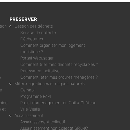
PRESERVER
tion
Gestion des déchets
Service de collecte
Déchèteries
Comment organiser mon logement
touristique ?
Portail Webusager
Comment trier mes déchets recyclables ?
Redevance Incitative
e
Comment jeter mes ordures ménagères ?
Milieux aquatiques et risques naturels
ne
Gemapi
Programme PAPI
moine
Projet d’aménagement du Guil à Château
 et
Ville-Vieille
Assainissement
Assainissement collectif
Assainissement non collectif SPANC