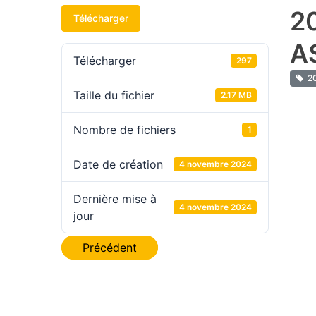
2
Télécharger
A
Télécharger
297
2
Taille du fichier
2.17 MB
Nombre de fichiers
1
Date de création
4 novembre 2024
Dernière mise à
4 novembre 2024
jour
Navigation
Précédent
de
l’article