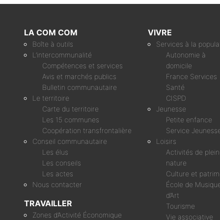
LA COM COM
VIVRE
Boîte à outils
Services à la popula
L’intercommunalité
Autonomie à
Compétences et services
domicile
Avis et marchés publics
France Services
Bulletin communautaire
Santé
Le territoire
CISPD
Carte du territoire
Jeunesse
Les 15 communes
Petite enfance
Coopération transfrontalière
Service Jeuness
Conseil communautaire
Loisirs
Les élus
Activités de plei
Les conseils
nature
Les actes
Culture et patri
Nous contacter
École de Musique
d’Art
TRAVAILLER
Tourisme
Zones d’Activité Économique
Vie associative