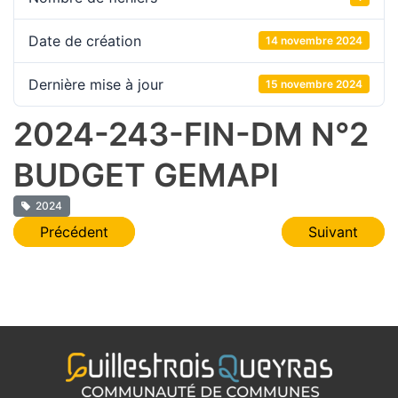
Date de création
14 novembre 2024
Dernière mise à jour
15 novembre 2024
2024-243-FIN-DM N°2
BUDGET GEMAPI
2024
Navigation
Précédent
Suivant
de
l’article