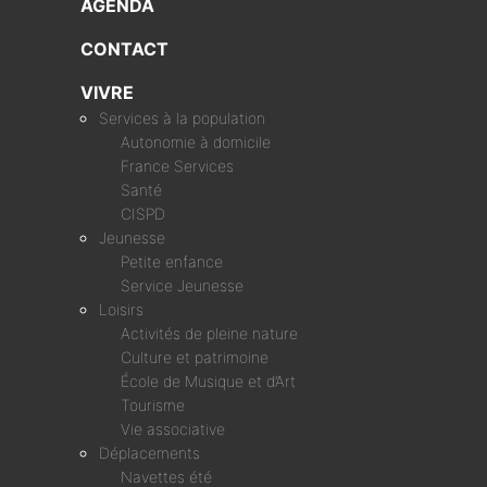
AGENDA
CONTACT
VIVRE
Services à la population
Autonomie à domicile
France Services
Santé
CISPD
Jeunesse
Petite enfance
Service Jeunesse
Loisirs
Activités de pleine nature
Culture et patrimoine
École de Musique et d’Art
Tourisme
Vie associative
Déplacements
Navettes été