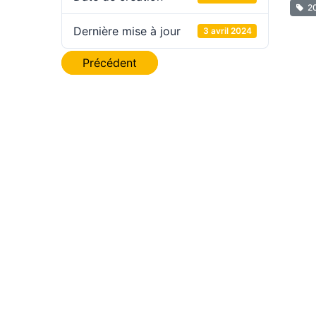
2
Dernière mise à jour
3 avril 2024
Navigation
Précédent
de
l’article