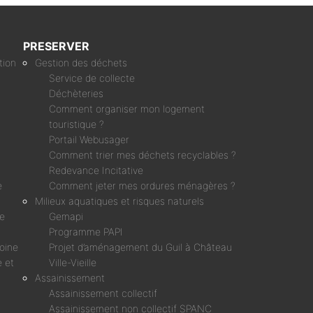
PRESERVER
tion
Gestion des déchets
Service de collecte
Déchèteries
Comment organiser mon logement
touristique ?
Portail Webusager
Comment trier mes déchets recyclables ?
Redevance Incitative
e
Comment jeter mes ordures ménagères ?
Milieux aquatiques et risques naturels
ne
Gemapi
Programme PAPI
moine
Projet d’aménagement du Guil à Château
 et
Ville-Vieille
Assainissement
Assainissement collectif
Assainissement non collectif SPANC