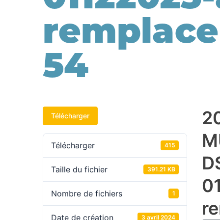
remplace 
54
2
Télécharger
M
Télécharger
415
D
Taille du fichier
391.21 KB
0
Nombre de fichiers
1
r
Date de création
3 avril 2024