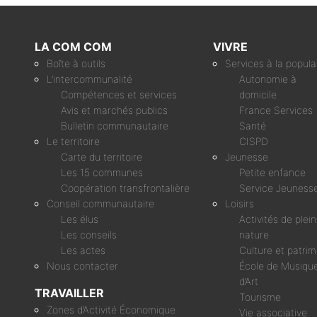
LA COM COM
VIVRE
Boîte à outils
Services à la popula
L’intercommunalité
Autonomie à
Compétences et services
domicile
Avis et marchés publics
France Services
Bulletin communautaire
Santé
Le territoire
CISPD
Carte du territoire
Jeunesse
Les 15 communes
Petite enfance
Coopération transfrontalière
Service Jeuness
Conseil communautaire
Loisirs
Les élus
Activités de plei
Les conseils
nature
Les actes
Culture et patri
Nous contacter
École de Musique
d’Art
TRAVAILLER
Tourisme
Zones d’Activité Économique
Vie associative