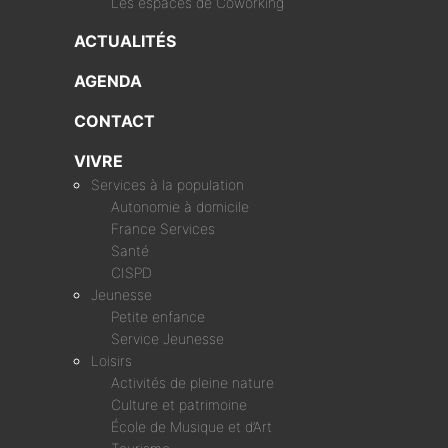
Les espaces de Coworking
ACTUALITÉS
AGENDA
CONTACT
VIVRE
Services à la population
Autonomie à domicile
France Services
Santé
CISPD
Jeunesse
Petite enfance
Service Jeunesse
Loisirs
Activités de pleine nature
Culture et patrimoine
École de Musique et d’Art