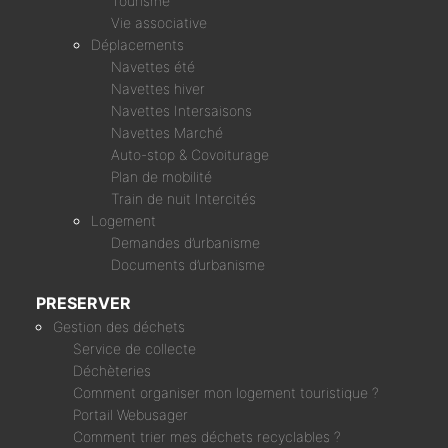
Tourisme
Vie associative
Déplacements
Navettes été
Navettes hiver
Navettes Intersaisons
Navettes Marché
Auto-stop & Covoiturage
Plan de mobilité
Train de nuit Intercités
Logement
Demandes d’urbanisme
Documents d’urbanisme
PRESERVER
Gestion des déchets
Service de collecte
Déchèteries
Comment organiser mon logement touristique ?
Portail Webusager
Comment trier mes déchets recyclables ?