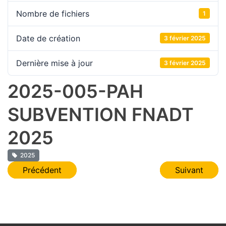
Nombre de fichiers
1
Date de création
3 février 2025
Dernière mise à jour
3 février 2025
2025-005-PAH
SUBVENTION FNADT
2025
2025
Navigation
Précédent
Suivant
de
l’article