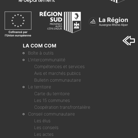
LA COM COM
Boîte à outils
L’intercommunalité
Compétences et services
Avis et marchés publics
Bulletin communautaire
Le territoire
Carte du territoire
Les 15 communes
Coopération transfrontalière
Conseil communautaire
Les élus
Les conseils
Les actes