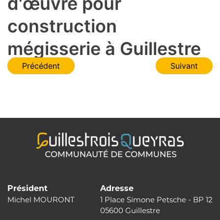
d'œuvre pour
construction
mégisserie à Guillestre
Navigation
Précédent
Suivant
de
l’article
Président
Adresse
Michel MOURONT
1 Place Simone Petsche - BP 12
05600 Guillestre