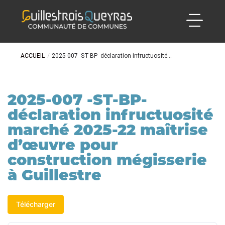
ACCUEIL
/
2025-007 -ST-BP- déclaration infructuosité...
2025-007 -ST-BP-
déclaration infructuosité
marché 2025-22 maîtrise
d’œuvre pour
construction mégisserie
à Guillestre
Télécharger