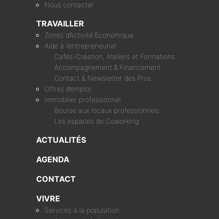
Nous contacter
TRAVAILLER
Zones d’Activité Économique
Aide à l’entrepreneuriat
Cafés-Création, Ateliers et Formations
Accompagnement & Financement
Contact & Newsletter des Pros
Offres d’emploi
Immobilier professionnel
Bourse aux locaux professionnels
Les espaces de Coworking
ACTUALITÉS
AGENDA
CONTACT
VIVRE
Services à la population