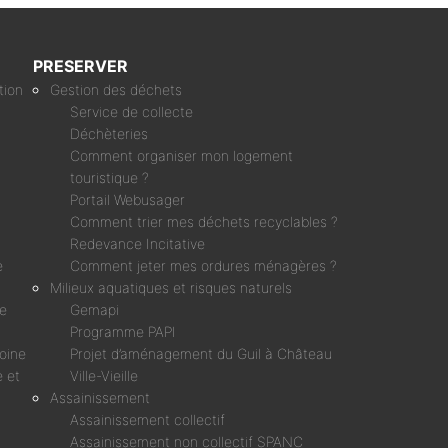
PRESERVER
tion
Gestion des déchets
Service de collecte
Déchèteries
Comment organiser mon logement
touristique ?
Portail Webusager
Comment trier mes déchets recyclables ?
Redevance Incitative
e
Comment jeter mes ordures ménagères ?
Milieux aquatiques et risques naturels
ne
Gemapi
Programme PAPI
moine
Projet d’aménagement du Guil à Château
 et
Ville-Vieille
Assainissement
Assainissement collectif
Assainissement non collectif SPANC