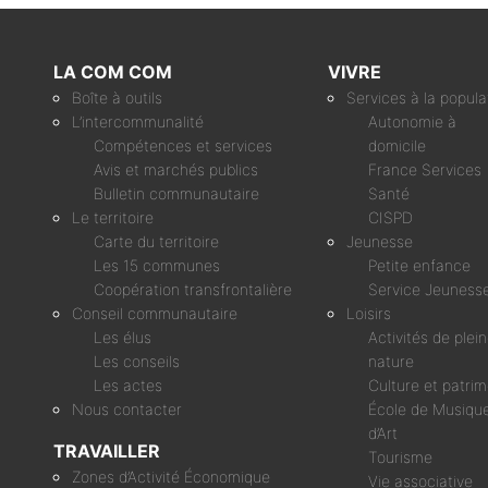
LA COM COM
VIVRE
Boîte à outils
Services à la popula
L’intercommunalité
Autonomie à
Compétences et services
domicile
Avis et marchés publics
France Services
Bulletin communautaire
Santé
Le territoire
CISPD
Carte du territoire
Jeunesse
Les 15 communes
Petite enfance
Coopération transfrontalière
Service Jeuness
Conseil communautaire
Loisirs
Les élus
Activités de plei
Les conseils
nature
Les actes
Culture et patri
Nous contacter
École de Musique
d’Art
TRAVAILLER
Tourisme
Zones d’Activité Économique
Vie associative