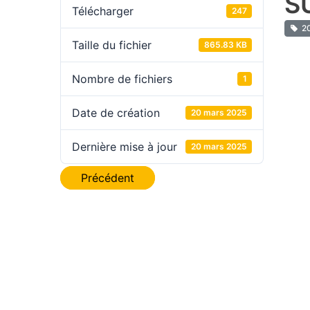
S
Télécharger
247
20
Taille du fichier
865.83 KB
Nombre de fichiers
1
Date de création
20 mars 2025
Dernière mise à jour
20 mars 2025
Navigation
Précédent
de
l’article