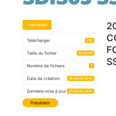
2
Télécharger
C
Télécharger
201
F
Taille du fichier
61.63 KB
S
Nombre de fichiers
1
Date de création
20 février 2025
Dernière mise à jour
20 février 2025
Navigation
Précédent
de