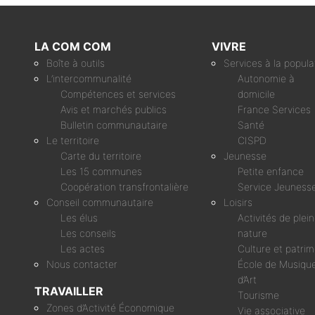
LA COM COM
VIVRE
Boîte à outils
Services à la popula
L’intercommunalité
Autonomie à
Compétences et services
domicile
Avis et marchés publics
France Services
Bulletin communautaire
Santé
Le territoire
CISPD
Carte du territoire
Jeunesse
Les 15 communes
Petite enfance
Coopération transfrontalière
Service Jeuness
Conseil communautaire
Loisirs
Les élus
Activités de plei
Les conseils
nature
Les actes
Culture et patri
Nous contacter
École de Musique
d’Art
TRAVAILLER
Tourisme
Zones d’Activité Économique
Vie associative