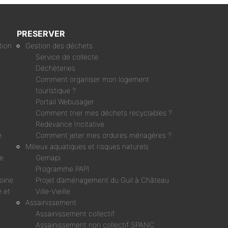
PRESERVER
tion
Gestion des déchets
Service de collecte
Déchèteries
Comment organiser mon logement
touristique ?
Portail Webusager
Comment trier mes déchets recyclables ?
Redevance Incitative
e
Comment jeter mes ordures ménagères ?
Milieux aquatiques et risques naturels
ne
Gemapi
Programme PAPI
moine
Projet d’aménagement du Guil à Château
 et
Ville-Vieille
Assainissement
Assainissement collectif
Assainissement non collectif SPANC