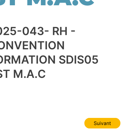
025-043- RH -
ONVENTION
ORMATION SDIS05
ST M.A.C
Suivant