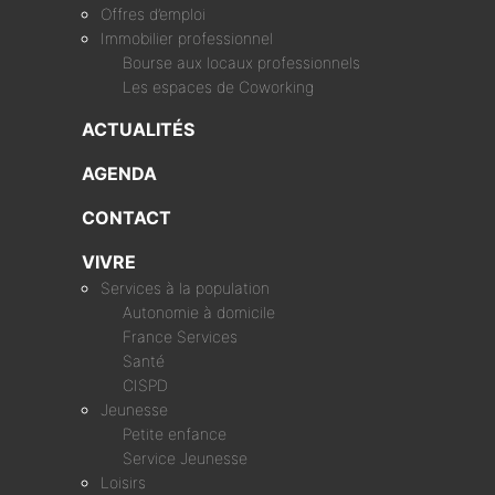
Offres d’emploi
Immobilier professionnel
Bourse aux locaux professionnels
Les espaces de Coworking
ACTUALITÉS
AGENDA
CONTACT
VIVRE
Services à la population
Autonomie à domicile
France Services
Santé
CISPD
Jeunesse
Petite enfance
Service Jeunesse
Loisirs