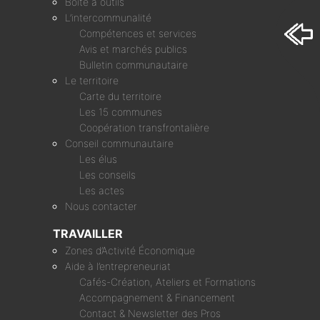
Boîte à outils
L’intercommunalité
Compétences et services
Avis et marchés publics
Bulletin communautaire
Le territoire
Carte du territoire
Les 15 communes
Coopération transfrontalière
Conseil communautaire
Les élus
Les conseils
Les actes
Nous contacter
TRAVAILLER
Zones d’Activité Économique
Aide à l’entrepreneuriat
Cafés-Création, Ateliers et Formations
Accompagnement & Financement
Contact & Newsletter des Pros