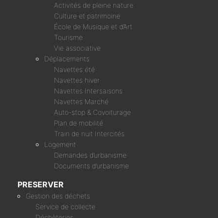
Activités de pleine nature
Culture et patrimoine
École de Musique et d’Art
Tourisme
Vie associative
Déplacements
Navettes été
Navettes hiver
Navettes Intersaisons
Navettes Marché
Auto-stop & Covoiturage
Plan de mobilité
Train de nuit Intercités
Logement
Demandes d’urbanisme
Documents d’urbanisme
PRESERVER
Gestion des déchets
Service de collecte
Déchèteries