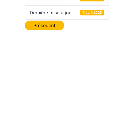
Dernière mise à jour
7 avril 2025
Navigation
Précédent
de
l’article