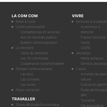
LA COM COM
VIVRE
Boîte à outils
Services à la popula
L’intercommunalité
Autonomie à
Compétences et services
domicile
Avis et marchés publics
France Services
Bulletin communautaire
Santé
Le territoire
CISPD
Carte du territoire
Jeunesse
Les 15 communes
Petite enfance
Coopération transfrontalière
Service Jeuness
Conseil communautaire
Loisirs
Les élus
Activités de plei
Les conseils
nature
Les actes
Culture et patri
Nous contacter
École de Musique
d’Art
TRAVAILLER
Tourisme
Zones d’Activité Économique
Vie associative