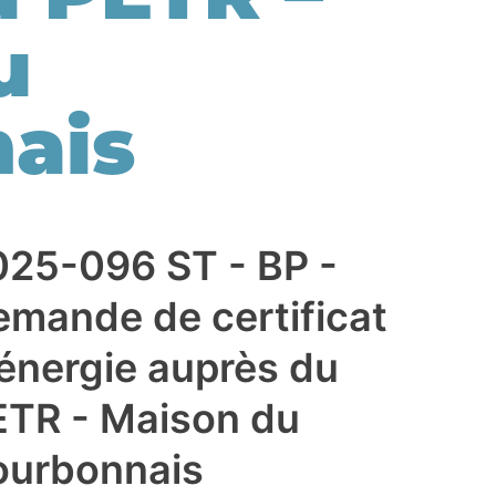
u
ais
025-096 ST - BP -
emande de certificat
énergie auprès du
ETR - Maison du
ourbonnais