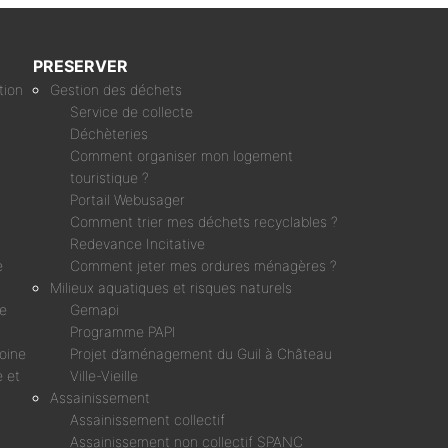
PRESERVER
tion
Gestion des déchets
Service de collecte
Déchèteries
Comment organiser mon logement
touristique ?
Portail Webusager
Comment trier mes déchets recyclables ?
Redevance Incitative
e
Comment jeter mes ordures ménagères ?
Milieux aquatiques et risques naturels
ne
Gemapi
Programme PAPI
moine
Projet d’aménagement du Guil à Château
 et
Ville-Vieille
Assainissement
Assainissement collectif
Assainissement non collectif SPANC