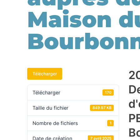
Maison d
Bourbonn
2
Télécharger
D
Télécharger
170
d'
Taille du fichier
849.97 KB
P
Nombre de fichiers
1
B
Date de création
7 avril 2025