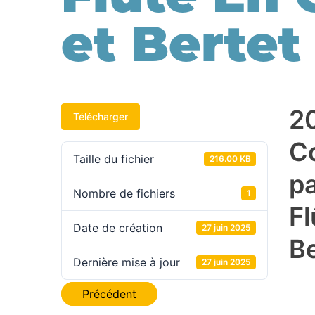
et Berte
2
Télécharger
C
Taille du fichier
216.00 KB
pa
Nombre de fichiers
1
Fl
Date de création
27 juin 2025
B
Dernière mise à jour
27 juin 2025
Navigation
Précédent