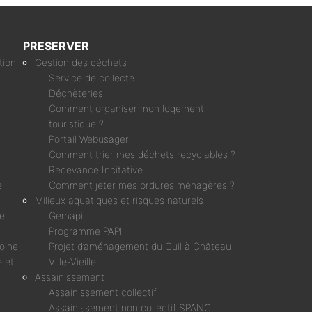
PRESERVER
tion
Gestion des déchets
Service de collecte
Déchèteries
Comment organiser mon logement
touristique ?
Portail Webusager
Comment trier mes déchets recyclables ?
Redevance Incitative
e
Comment jeter mes ordures ménagères ?
Milieux aquatiques et risques naturels
ne
Gemapi
Programme PAPI
moine
Projet d’aménagement du Guil à Château
 et
Ville-Vieille
Assainissement
Assainissement collectif
Assainissement non collectif SPANC