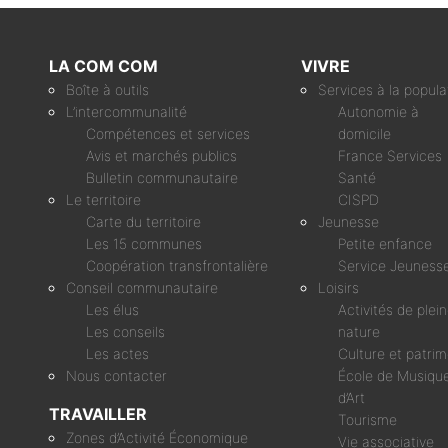
LA COM COM
VIVRE
Boîte à outils
Services à la popula
L’intercommunalité
Autonomie à
Compétences et services
domicile
Avis et marchés publics
France Services
Bulletin communautaire
Santé
Le territoire
CISPD
Carte du territoire
Jeunesse
Les 15 communes
Petite enfance
Coopération transfrontalière
Service Jeuness
Conseil communautaire
Loisirs
Les élus
Activités de plei
Les conseils
nature
Les actes
Culture et patri
Nous contacter
École de Musique
d’Art
TRAVAILLER
Tourisme
Zones d’Activité Économique
Vie associative