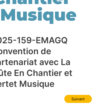
t Musique
025-159-EMAGQ
onvention de
rtenariat avec La
ûte En Chantier et
ertet Musique
Suivant