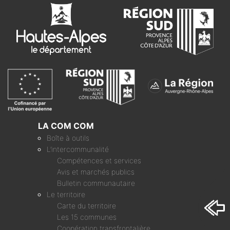
LA COM COM
Boîte à outils
L’intercommunalité
Compétences et services
Avis et marchés publics
Bulletin communautaire
Le territoire
Carte du territoire
Les 15 communes
Coopération transfrontalière