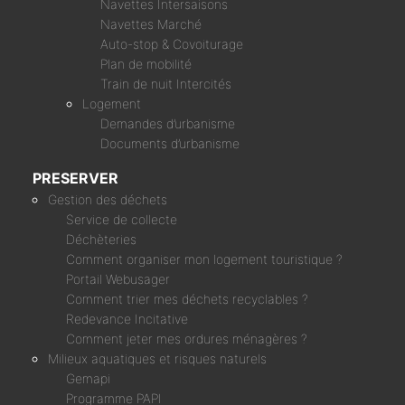
Navettes Intersaisons
Navettes Marché
Auto-stop & Covoiturage
Plan de mobilité
Train de nuit Intercités
Logement
Demandes d’urbanisme
Documents d’urbanisme
PRESERVER
Gestion des déchets
Service de collecte
Déchèteries
Comment organiser mon logement touristique ?
Portail Webusager
Comment trier mes déchets recyclables ?
Redevance Incitative
Comment jeter mes ordures ménagères ?
Milieux aquatiques et risques naturels
Gemapi
Programme PAPI