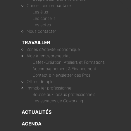
Conseil communautaire
Les élus
Les conseils
Les actes
Nous contacter
TRAVAILLER
Zones d’Activité Économique
Aide à l’entrepreneuriat
Cafés-Création, Ateliers et Formations
Accompagnement & Financement
Contact & Newsletter des Pros
Offres d’emploi
Immobilier professionnel
Bourse aux locaux professionnels
Les espaces de Coworking
ACTUALITÉS
AGENDA