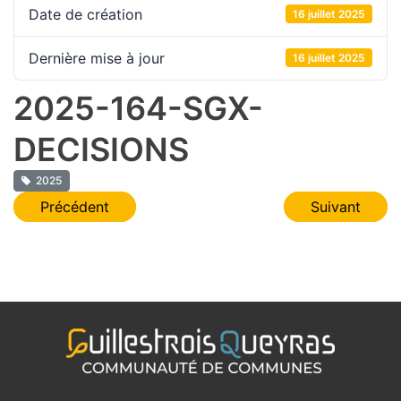
Date de création
16 juillet 2025
Dernière mise à jour
16 juillet 2025
2025-164-SGX-
DECISIONS
2025
Navigation
Précédent
Suivant
de
l’article