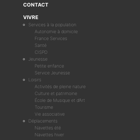
CONTACT
VIVRE
Services à la population
Autonomie à domicile
France Services
Santé
CISPD
Jeunesse
Petite enfance
Service Jeunesse
Loisirs
Activités de pleine nature
Culture et patrimoine
École de Musique et d’Art
Tourisme
Vie associative
Déplacements
Navettes été
Navettes hiver