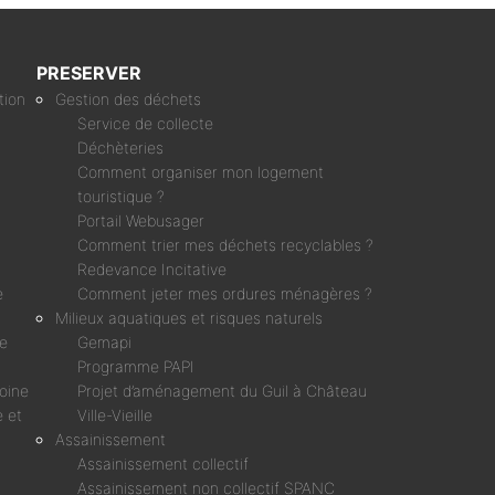
PRESERVER
tion
Gestion des déchets
Service de collecte
Déchèteries
Comment organiser mon logement
touristique ?
Portail Webusager
Comment trier mes déchets recyclables ?
Redevance Incitative
e
Comment jeter mes ordures ménagères ?
Milieux aquatiques et risques naturels
ne
Gemapi
Programme PAPI
moine
Projet d’aménagement du Guil à Château
 et
Ville-Vieille
Assainissement
Assainissement collectif
Assainissement non collectif SPANC