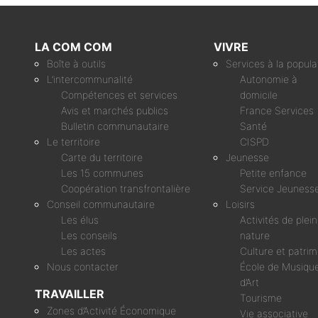
LA COM COM
VIVRE
Boîte à outils
Services à la popula
L’intercommunalité
Autonomie à
Compétences et services
domicile
Avis et marchés publics
France Services
Bulletin communautaire
Santé
Le territoire
CISPD
Carte du territoire
Jeunesse
Les 15 communes
Petite enfance
Coopération transfrontalière
Service Jeuness
Conseil communautaire
Loisirs
Les élus
Activités de plei
Les conseils
nature
Les actes
Culture et patri
Nous contacter
École de Musique
d’Art
TRAVAILLER
Tourisme
Zones d’Activité Économique
Vie associative