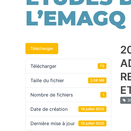
L’EMAGQ
2
Télécharger
A
Télécharger
73
R
Taille du fichier
2.08 MB
E
Nombre de fichiers
1
20
Date de création
16 juillet 2025
Dernière mise à jour
16 juillet 2025