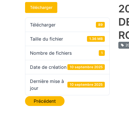
2
Télécharger
D
Télécharger
89
R
Taille du fichier
1.36 MB
20
Nombre de fichiers
1
Date de création
10 septembre 2025
Dernière mise à
10 septembre 2025
jour
Navigation
Précédent
de
l’article