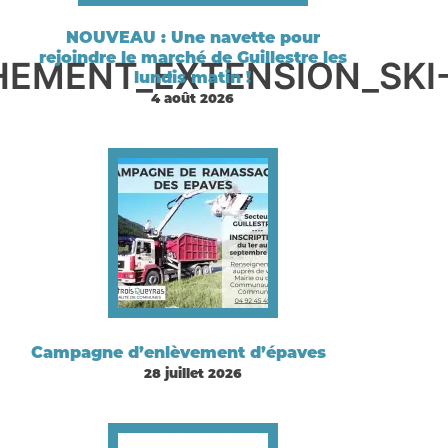
NOUVEAU : Une navette pour
rejoindre le marché de Guillestre les
HEMENT_EXTENSION_SKI
lundis matin !
4 août 2026
Campagne d’enlèvement d’épaves
28 juillet 2026