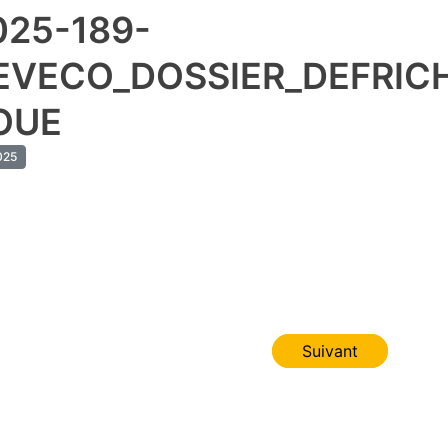
025-189-
EVECO_DOSSIER_DEFRIC
OUE
25
Suivant