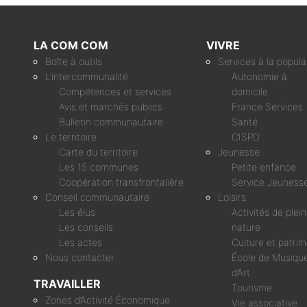
LA COM COM
VIVRE
Boîte à outils
Services à la popula
L’intercommunalité
Autonomie à
Compétences et services
domicile
Avis et marchés publics
France Services
Bulletin communautaire
Santé
Le territoire
CISPD
Carte du territoire
Jeunesse
Les 15 communes
Petite enfance
Coopération transfrontalière
Service Jeuness
Conseil communautaire
Loisirs
Les élus
Activités de plei
Les conseils
nature
Les actes
Culture et patri
Nous contacter
École de Musique
d’Art
TRAVAILLER
Tourisme
Zones d’Activité Économique
Vie associative