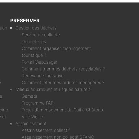
PRESERVER
tion
Gestion des déchets
Service de collecte
Déchèteries
Comment organiser mon logement
touristique ?
Portail Webusager
Comment trier mes déchets recyclables ?
Redevance Incitative
e
Comment jeter mes ordures ménagères ?
Milieux aquatiques et risques naturels
ne
Gemapi
Programme PAPI
moine
Projet d’aménagement du Guil à Château
 et
Ville-Vieille
Assainissement
Assainissement collectif
Assainissement non collectif SPANC