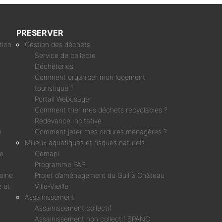
PRESERVER
tion
Gestion des déchets
Service de collecte
Déchèteries
Comment organiser mon logement
touristique ?
Portail Webusager
Comment trier mes déchets recyclables ?
Redevance Incitative
e
Comment jeter mes ordures ménagères ?
Milieux aquatiques et risques naturels
ne
Gemapi
Programme PAPI
moine
Projet d’aménagement du Guil à Château
 et
Ville-Vieille
Assainissement
Assainissement collectif
Assainissement non collectif SPANC