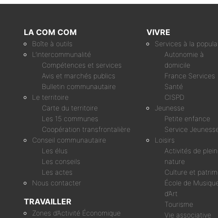
LA COM COM
VIVRE
Boîte à outils
Services à la popula
L’intercommunalité
Autonomie à
Compétences et services
domicile
Avis et marchés publics
France Services
Bulletin communautaire
Santé
Le territoire
CISPD
Carte du territoire
Jeunesse
Les 15 communes
Petite enfance
Coopération transfrontalière
Service Jeuness
Conseil communautaire
Loisirs
Les élus
Activités de plei
Les conseils
nature
Les actes
Culture et patri
Nous contacter
École de Musique
d’Art
TRAVAILLER
Tourisme
Zones d’Activité Économique
Vie associative