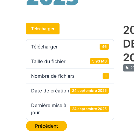
2
Télécharger
D
Télécharger
46
2
Taille du fichier
5.93 MB
20
Nombre de fichiers
1
Date de création
24 septembre 2025
Dernière mise à
24 septembre 2025
jour
Navigation
Précédent