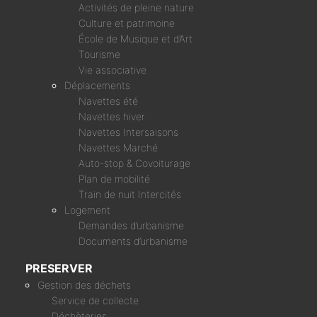
Activités de pleine nature
Culture et patrimoine
École de Musique et d’Art
Tourisme
Vie associative
Déplacements
Navettes été
Navettes hiver
Navettes Intersaisons
Navettes Marché
Auto-stop & Covoiturage
Plan de mobilité
Train de nuit Intercités
Logement
Demandes d’urbanisme
Documents d’urbanisme
PRESERVER
Gestion des déchets
Service de collecte
Déchèteries