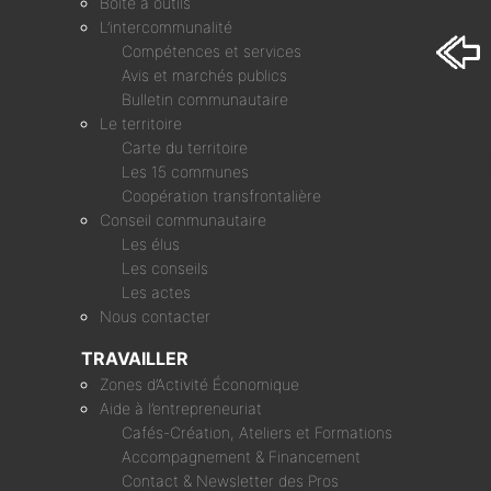
Boîte à outils
L’intercommunalité
Compétences et services
Avis et marchés publics
Bulletin communautaire
Le territoire
Carte du territoire
Les 15 communes
Coopération transfrontalière
Conseil communautaire
Les élus
Les conseils
Les actes
Nous contacter
TRAVAILLER
Zones d’Activité Économique
Aide à l’entrepreneuriat
Cafés-Création, Ateliers et Formations
Accompagnement & Financement
Contact & Newsletter des Pros