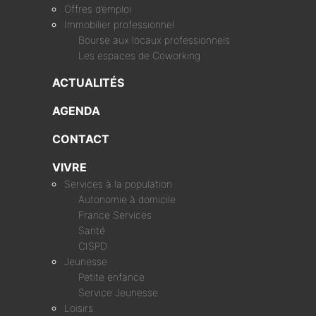
Offres d’emploi
Immobilier professionnel
Bourse aux locaux professionnels
Les espaces de Coworking
ACTUALITÉS
AGENDA
CONTACT
VIVRE
Services à la population
Autonomie à domicile
France Services
Santé
CISPD
Jeunesse
Petite enfance
Service Jeunesse
Loisirs