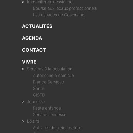
Immobilier professionnel
Bourse aux locaux professionnels
Les espaces de Coworking
ACTUALITÉS
AGENDA
CONTACT
VIVRE
Services à la population
Autonomie à domicile
France Services
Santé
CISPD
Jeunesse
Petite enfance
Service Jeunesse
Loisirs
Activités de pleine nature