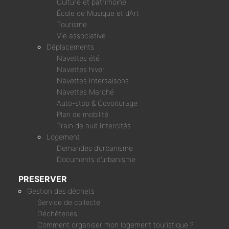
Culture et patrimoine
École de Musique et d’Art
Tourisme
Vie associative
Déplacements
Navettes été
Navettes hiver
Navettes Intersaisons
Navettes Marché
Auto-stop & Covoiturage
Plan de mobilité
Train de nuit Intercités
Logement
Demandes d’urbanisme
Documents d’urbanisme
PRESERVER
Gestion des déchets
Service de collecte
Déchèteries
Comment organiser mon logement touristique ?