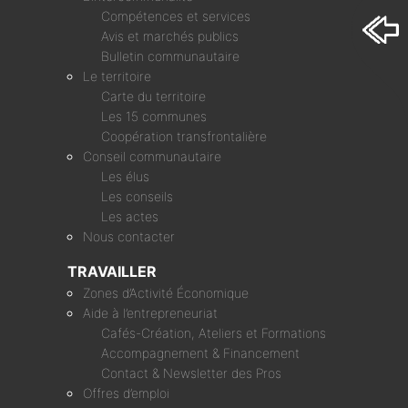
Compétences et services
Avis et marchés publics
Bulletin communautaire
Le territoire
Carte du territoire
Les 15 communes
Coopération transfrontalière
Conseil communautaire
Les élus
Les conseils
Les actes
Nous contacter
TRAVAILLER
Zones d’Activité Économique
Aide à l’entrepreneuriat
Cafés-Création, Ateliers et Formations
Accompagnement & Financement
Contact & Newsletter des Pros
Offres d’emploi