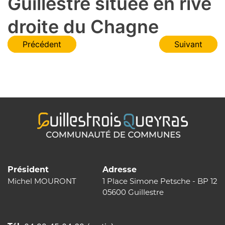
Guillestre située en rive
droite du Chagne
Navigation
Précédent
Suivant
de
l’article
Président
Adresse
Michel MOURONT
1 Place Simone Petsche - BP 12
05600 Guillestre