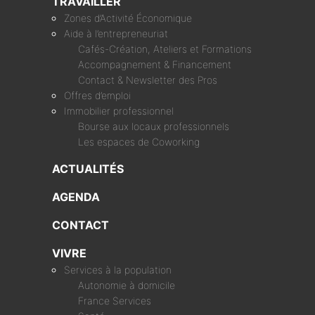
TRAVAILLER
Zones d’Activité Économique
Aide à l’entrepreneuriat
Cafés-Création, Ateliers et Formations
Accompagnement & Financement
Contact & Newsletter des Pros
Offres d’emploi
Immobilier professionnel
Bourse aux locaux professionnels
Les espaces de Coworking
ACTUALITÉS
AGENDA
CONTACT
VIVRE
Services à la population
Autonomie à domicile
France Services