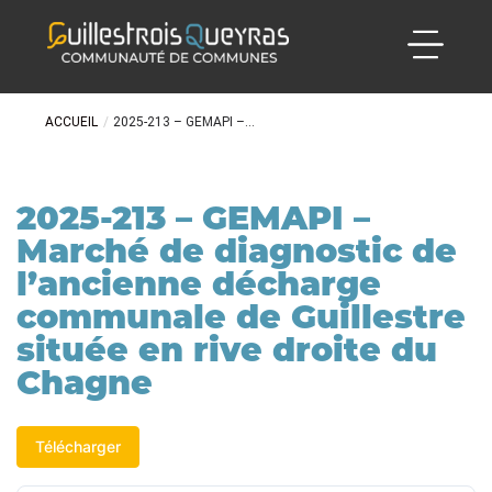
ACCUEIL
/
2025-213 – GEMAPI –...
2025-213 – GEMAPI –
Marché de diagnostic de
l’ancienne décharge
communale de Guillestre
située en rive droite du
Chagne
Télécharger