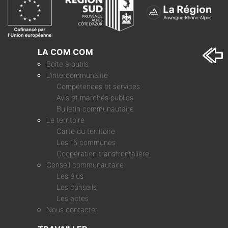
LA COM COM
Boîte à outils
L’intercommunalité
Compétences et services
Avis et marchés publics
Bulletin communautaire
Le territoire
Carte du territoire
Les 15 communes
Coopération transfrontalière
Conseil communautaire
Les élus
Les conseils
Les actes
Nous contacter