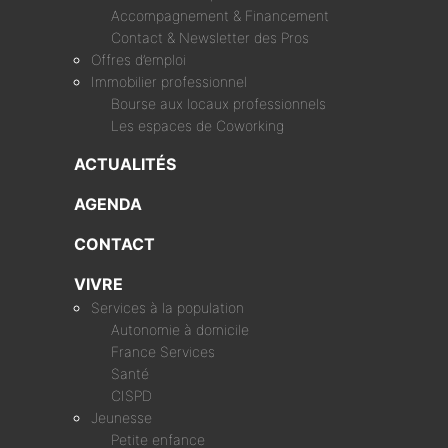
Accompagnement & Financement
Contact & Newsletter des Pros
Offres d’emploi
Immobilier professionnel
Bourse aux locaux professionnels
Les espaces de Coworking
ACTUALITÉS
AGENDA
CONTACT
VIVRE
Services à la population
Autonomie à domicile
France Services
Santé
CISPD
Jeunesse
Petite enfance