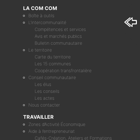
LA COM COM
Boîte à outils
L’intercommunalité
Compétences et services
Avis et marchés publics
Bulletin communautaire
Le territoire
Carte du territoire
Les 15 communes
Coopération transfrontalière
Conseil communautaire
Les élus
Les conseils
Les actes
Nous contacter
TRAVAILLER
Zones d’Activité Économique
Aide à l’entrepreneuriat
Cafés-Création, Ateliers et Formations