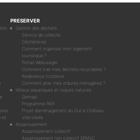
PRESERVER
tion
Gestion des déchets
Service de collecte
Déchèteries
Comment organiser mon logement
touristique ?
Portail Webusager
Comment trier mes déchets recyclables ?
Redevance Incitative
e
Comment jeter mes ordures ménagères ?
Milieux aquatiques et risques naturels
ne
Gemapi
Programme PAPI
moine
Projet d’aménagement du Guil à Château
 et
Ville-Vieille
Assainissement
Assainissement collectif
Assainissement non collectif SPANC