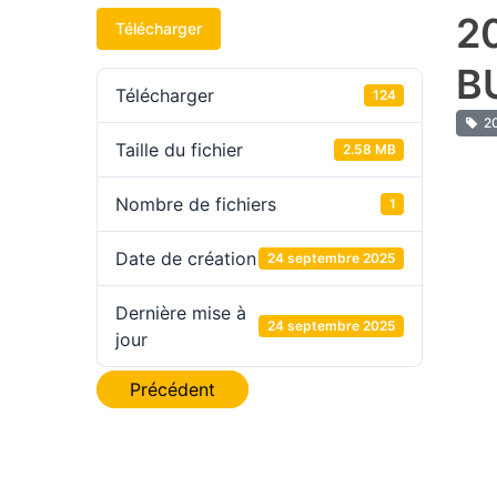
2
Télécharger
B
Télécharger
124
20
Taille du fichier
2.58 MB
Nombre de fichiers
1
Date de création
24 septembre 2025
Dernière mise à
24 septembre 2025
jour
Navigation
Précédent
de
l’article