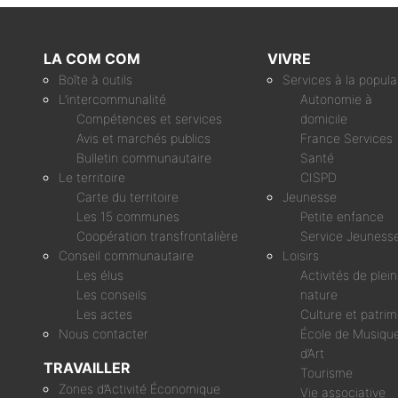
LA COM COM
VIVRE
Boîte à outils
Services à la popula
L’intercommunalité
Autonomie à
Compétences et services
domicile
Avis et marchés publics
France Services
Bulletin communautaire
Santé
Le territoire
CISPD
Carte du territoire
Jeunesse
Les 15 communes
Petite enfance
Coopération transfrontalière
Service Jeuness
Conseil communautaire
Loisirs
Les élus
Activités de plei
Les conseils
nature
Les actes
Culture et patri
Nous contacter
École de Musique
d’Art
TRAVAILLER
Tourisme
Zones d’Activité Économique
Vie associative