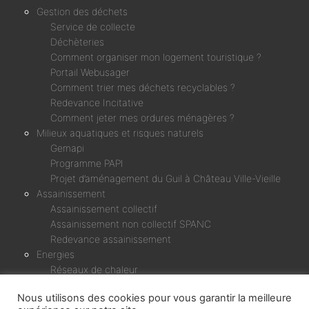
Gestion des déchets
Service de collecte
Déchèteries
Comment organiser mon logement touristique ?
Portail Webusager
Comment trier mes déchets recyclables ?
Redevance Incitative
Comment jeter mes ordures ménagères ?
Milieux aquatiques et risques naturels
Gemapi
Programme PAPI
Projet d’aménagement du Guil à Château Ville-Vieille
Assainissement
Assainissement collectif
Assainissement non collectif SPANC
Redevance assainissement
Energies
Réseaux de chaleur
Micro-centrale Chagne & Rif Bel
Nous utilisons des cookies pour vous garantir la meilleure