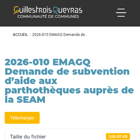
ACCUEIL
/
2026-010 EMAGQ Demande de...
2026-010 EMAGQ
Demande de subvention
d’aide aux
parthothèques auprès de
la SEAM
Télécharger
Taille du fichier
248.00 KB