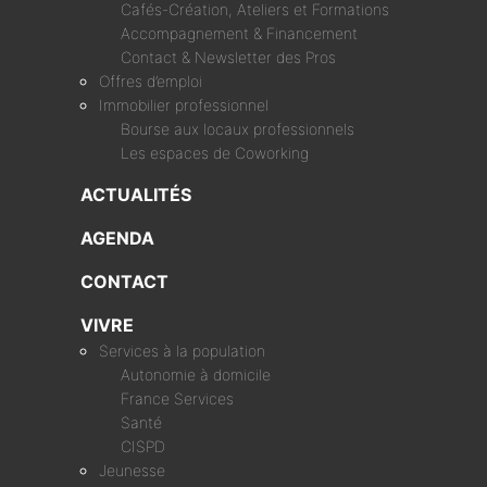
Cafés-Création, Ateliers et Formations
Accompagnement & Financement
Contact & Newsletter des Pros
Offres d’emploi
Immobilier professionnel
Bourse aux locaux professionnels
Les espaces de Coworking
ACTUALITÉS
AGENDA
CONTACT
VIVRE
Services à la population
Autonomie à domicile
France Services
Santé
CISPD
Jeunesse