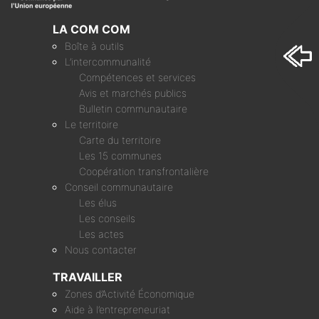
LA COM COM
Boîte à outils
L’intercommunalité
Compétences et services
Avis et marchés publics
Bulletin communautaire
Le territoire
Carte du territoire
Les 15 communes
Coopération transfrontalière
Conseil communautaire
Les élus
Les conseils
Les actes
Nous contacter
TRAVAILLER
Zones d’Activité Économique
Aide à l’entrepreneuriat