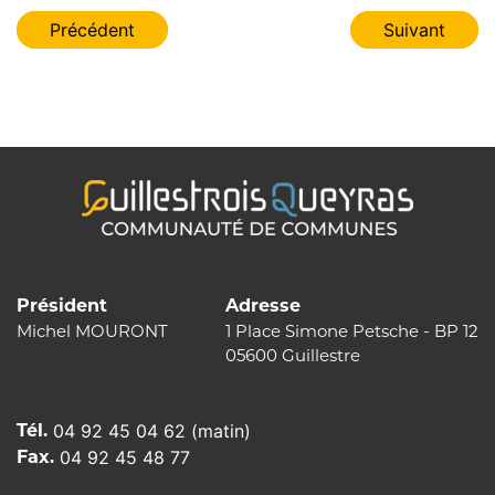
Navigation
Précédent
Suivant
de
l’article
Président
Adresse
Michel MOURONT
1 Place Simone Petsche - BP 12
05600 Guillestre
Tél.
04 92 45 04 62 (matin)
Fax.
04 92 45 48 77