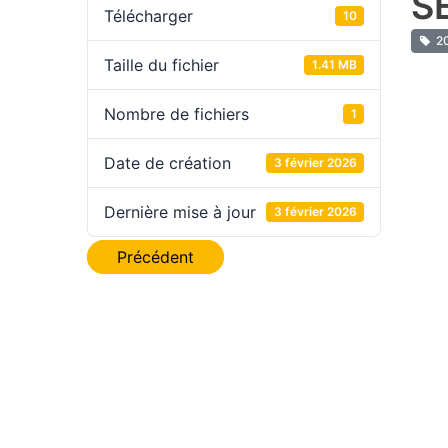
S
Télécharger
10
2
Taille du fichier
1.41 MB
Nombre de fichiers
1
Date de création
3 février 2026
Dernière mise à jour
3 février 2026
Navigation
Précédent
de
l’article