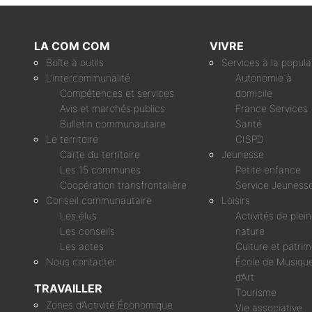
LA COM COM
VIVRE
Boîte à outils
Services à la popula
L’intercommunalité
Autonomie à
Compétences et services
domicile
Avis et marchés publics
France Services
Bulletin communautaire
Santé
Le territoire
CISPD
Carte du territoire
Jeunesse
Les 15 communes
Petite enfance
Coopération transfrontalière
Service Jeuness
Conseil communautaire
Loisirs
Les élus
Activités de plei
Les conseils
nature
Les actes
Culture et patri
Nous contacter
École de Musique
d’Art
TRAVAILLER
Tourisme
Zones d’Activité Économique
Vie associative