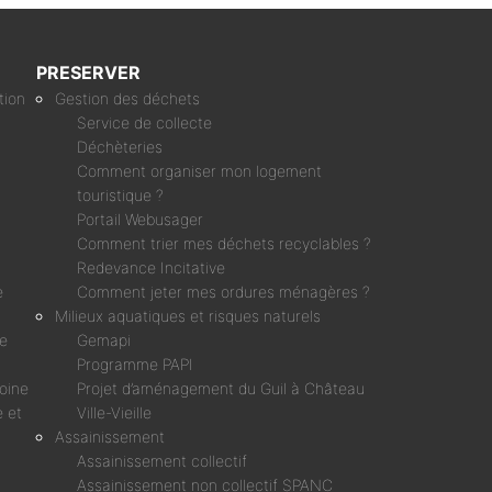
PRESERVER
tion
Gestion des déchets
Service de collecte
Déchèteries
Comment organiser mon logement
touristique ?
Portail Webusager
Comment trier mes déchets recyclables ?
Redevance Incitative
e
Comment jeter mes ordures ménagères ?
Milieux aquatiques et risques naturels
ne
Gemapi
Programme PAPI
moine
Projet d’aménagement du Guil à Château
 et
Ville-Vieille
Assainissement
Assainissement collectif
Assainissement non collectif SPANC