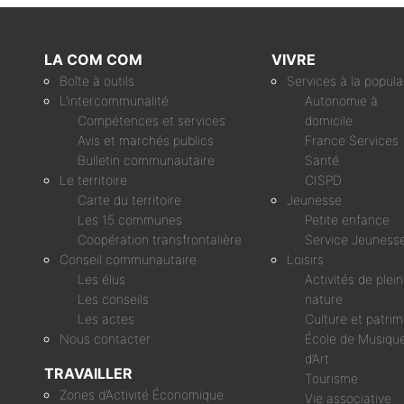
LA COM COM
VIVRE
Boîte à outils
Services à la popula
L’intercommunalité
Autonomie à
Compétences et services
domicile
Avis et marchés publics
France Services
Bulletin communautaire
Santé
Le territoire
CISPD
Carte du territoire
Jeunesse
Les 15 communes
Petite enfance
Coopération transfrontalière
Service Jeuness
Conseil communautaire
Loisirs
Les élus
Activités de plei
Les conseils
nature
Les actes
Culture et patri
Nous contacter
École de Musique
d’Art
TRAVAILLER
Tourisme
Zones d’Activité Économique
Vie associative