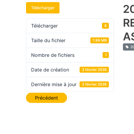
2
Télécharger
R
Télécharger
8
A
Taille du fichier
1.96 MB
2
Nombre de fichiers
1
Date de création
3 février 2026
Dernière mise à jour
3 février 2026
Navigation
Précédent
de
l’article