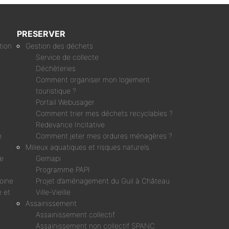
PRESERVER
tion
Gestion des déchets
Service de collecte
Déchèteries
Comment organiser mon logement
touristique ?
Portail Webusager
Comment trier mes déchets recyclables ?
Redevance Incitative
e
Comment jeter mes ordures ménagères ?
Milieux aquatiques et risques naturels
ne
Gemapi
Programme PAPI
moine
Projet d’aménagement du Guil à Château
 et
Ville-Vieille
Assainissement
Assainissement collectif
Assainissement non collectif SPANC