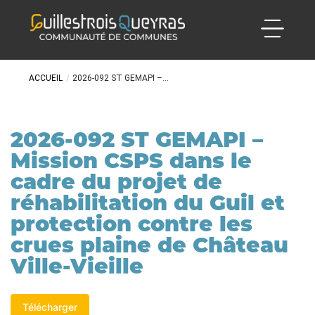
ACCUEIL
/
2026-092 ST GEMAPI –...
2026-092 ST GEMAPI –
Mission CSPS dans le
cadre du projet de
réhabilitation du Guil et
protection contre les
crues plaine de Château
Ville-Vieille
Télécharger