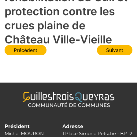
protection contre les
crues plaine de
Château Ville-Vieille
Navigation
Précédent
Suivant
de
l’article
Président
Adresse
Michel MOURONT
1 Place Simone Petsche - BP 12