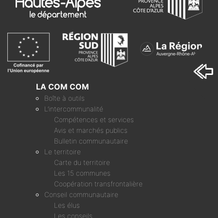
LA COM COM
Boîte à outils
L’intercommunalité
Compétences et services
Avis et marchés publics
Bulletin communautaire
Le territoire
Carte du territoire
Les 15 communes
Coopération transfrontalière
Conseil communautaire
Les élus
Les conseils