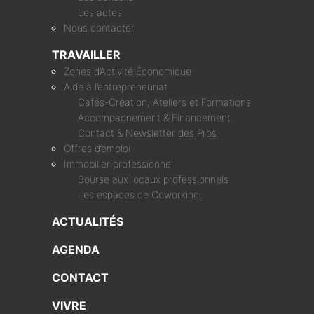
Les actes
Nous contacter
TRAVAILLER
Zones d’Activité Économique
Aide à l’entrepreneuriat
Cafés-Création, Ateliers et Formations
Accompagnement & Financement
Contact & Newsletter des Pros
Offres d’emploi
Immobilier professionnel
Bourse aux locaux professionnels
Les espaces de Coworking
ACTUALITÉS
AGENDA
CONTACT
VIVRE