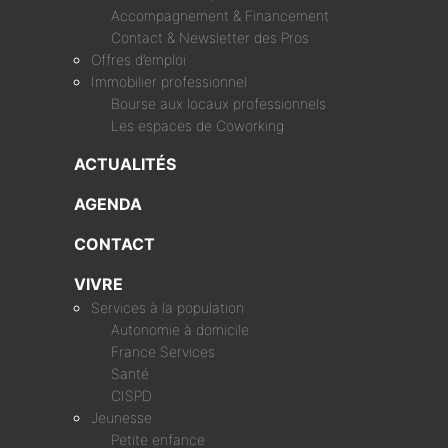
Accompagnement & Financement
Contact & Newsletter des Pros
Offres d’emploi
Immobilier professionnel
Bourse aux locaux professionnels
Les espaces de Coworking
ACTUALITÉS
AGENDA
CONTACT
VIVRE
Services à la population
Autonomie à domicile
France Services
Santé
CISPD
Jeunesse
Petite enfance