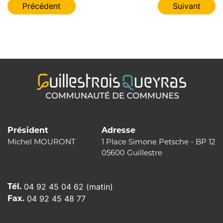
Navigation
Précédent
Suivant
de
l’article
Président
Adresse
Michel MOURONT
1 Place Simone Petsche - BP 12
05600 Guillestre
Tél.
04 92 45 04 62 (matin)
Fax.
04 92 45 48 77