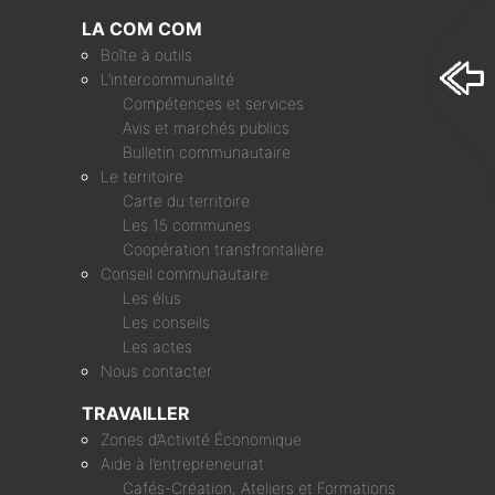
LA COM COM
Boîte à outils
L’intercommunalité
Compétences et services
Avis et marchés publics
Bulletin communautaire
Le territoire
Carte du territoire
Les 15 communes
Coopération transfrontalière
Conseil communautaire
Les élus
Les conseils
Les actes
Nous contacter
TRAVAILLER
Zones d’Activité Économique
Aide à l’entrepreneuriat
Cafés-Création, Ateliers et Formations