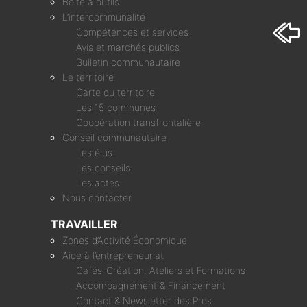
Boîte à outils
L’intercommunalité
Compétences et services
Avis et marchés publics
Bulletin communautaire
Le territoire
Carte du territoire
Les 15 communes
Coopération transfrontalière
Conseil communautaire
Les élus
Les conseils
Les actes
Nous contacter
TRAVAILLER
Zones d’Activité Économique
Aide à l’entrepreneuriat
Cafés-Création, Ateliers et Formations
Accompagnement & Financement
Contact & Newsletter des Pros