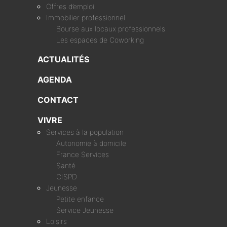
Offres d’emploi
Immobilier professionnel
Bourse aux locaux professionnels
Les espaces de Coworking
ACTUALITÉS
AGENDA
CONTACT
VIVRE
Services à la population
Autonomie à domicile
France Services
Santé
CISPD
Jeunesse
Petite enfance
Service Jeunesse
Loisirs