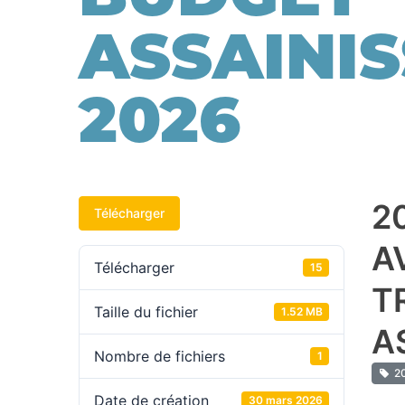
ASSAINI
2026
2
Télécharger
A
Télécharger
15
T
Taille du fichier
1.52 MB
A
Nombre de fichiers
1
2
Date de création
30 mars 2026