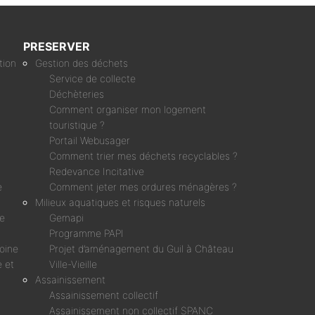
PRESERVER
tion
Gestion des déchets
Service de collecte
Déchèteries
Comment organiser mon logement
touristique ?
Portail Webusager
Comment trier mes déchets recyclables ?
Redevance Incitative
e
Comment jeter mes ordures ménagères ?
Milieux aquatiques et risques naturels
ne
Gemapi
Programme PAPI
moine
Projet d’aménagement du Guil à Château
 et
Ville-Vieille
Assainissement
Assainissement collectif
Assainissement non collectif SPANC