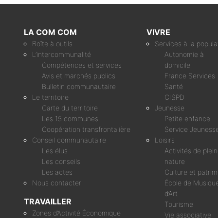
LA COM COM
VIVRE
Boîte à outils
Services à la popula
L’intercommunalité
Autonomie à
Compétences et services
domicile
Avis et marchés publics
France Services
Bulletin communautaire
Santé
Le territoire
CISPD
Carte du territoire
Jeunesse
Les 15 communes
Petite enfance
Coopération transfrontalière
Service Jeuness
Conseil communautaire
Loisirs
Les élus
Activités de plei
Les conseils
nature
Les actes
Culture et patri
Nous contacter
École de Musique
d’Art
TRAVAILLER
Tourisme
Zones d’Activité Économique
Vie associative