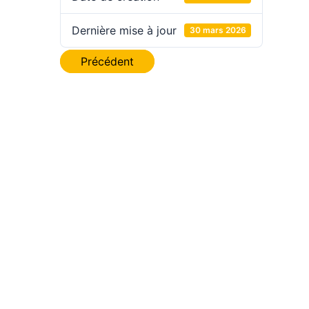
Dernière mise à jour
30 mars 2026
Navigation
Précédent
de
l’article