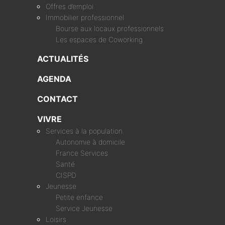
Offres d’emploi
Immobilier professionnel
Bourse aux locaux professionnels
Les espaces de Coworking
ACTUALITÉS
AGENDA
CONTACT
VIVRE
Services à la population
Autonomie à domicile
France Services
Santé
CISPD
Jeunesse
Petite enfance
Service Jeunesse
Loisirs