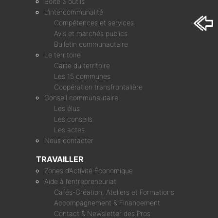
Boîte à outils
L’intercommunalité
Compétences et services
Avis et marchés publics
Bulletin communautaire
Le territoire
Carte du territoire
Les 15 communes
Coopération transfrontalière
Conseil communautaire
Les élus
Les conseils
Les actes
Nous contacter
TRAVAILLER
Zones d’Activité Économique
Aide à l’entrepreneuriat
Cafés-Création, Ateliers et Formations
Accompagnement & Financement
Contact & Newsletter des Pros