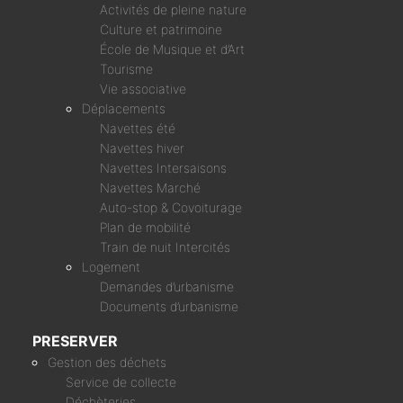
Activités de pleine nature
Culture et patrimoine
École de Musique et d’Art
Tourisme
Vie associative
Déplacements
Navettes été
Navettes hiver
Navettes Intersaisons
Navettes Marché
Auto-stop & Covoiturage
Plan de mobilité
Train de nuit Intercités
Logement
Demandes d’urbanisme
Documents d’urbanisme
PRESERVER
Gestion des déchets
Service de collecte
Déchèteries