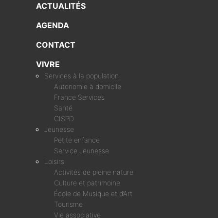
ACTUALITÉS
AGENDA
CONTACT
VIVRE
Services à la population
Autonomie à domicile
France Services
Santé
CISPD
Jeunesse
Petite enfance
Service Jeunesse
Loisirs
Activités de pleine nature
Culture et patrimoine
École de Musique et d’Art
Tourisme
Vie associative