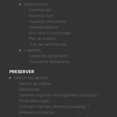
Déplacements
Navettes été
Navettes hiver
Navettes Intersaisons
Navettes Marché
Auto-stop & Covoiturage
Plan de mobilité
Train de nuit Intercités
Logement
Demandes d’urbanisme
Documents d’urbanisme
PRESERVER
Gestion des déchets
Service de collecte
Déchèteries
Comment organiser mon logement touristique ?
Portail Webusager
Comment trier mes déchets recyclables ?
Redevance Incitative