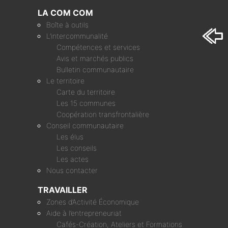
LA COM COM
Boîte à outils
L’intercommunalité
Compétences et services
Avis et marchés publics
Bulletin communautaire
Le territoire
Carte du territoire
Les 15 communes
Coopération transfrontalière
Conseil communautaire
Les élus
Les conseils
Les actes
Nous contacter
TRAVAILLER
Zones d’Activité Économique
Aide à l’entrepreneuriat
Cafés-Création, Ateliers et Formations