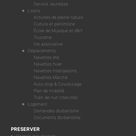
Service Jeunesse
Loisirs
Activités de pleine nature
Culture et patrimoine
École de Musique et d’Art
Tourisme
Vie associative
Déplacements
Navettes été
Navettes hiver
Navettes Intersaisons
Navettes Marché
Auto-stop & Covoiturage
Plan de mobilité
Train de nuit Intercités
Logement
Demandes d’urbanisme
Documents d’urbanisme
PRESERVER