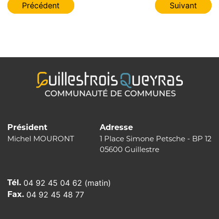
Navigation
Précédent
Suivant
de
l’article
Président
Adresse
Michel MOURONT
1 Place Simone Petsche - BP 12
05600 Guillestre
Tél.
04 92 45 04 62 (matin)
Fax.
04 92 45 48 77