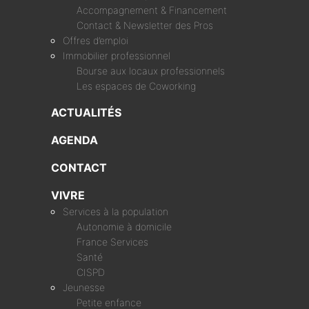
Accompagnement & Financement
Contact & Newsletter des Pros
Offres d’emploi
Immobilier professionnel
Bourse aux locaux professionnels
Les espaces de Coworking
ACTUALITÉS
AGENDA
CONTACT
VIVRE
Services à la population
Autonomie à domicile
France Services
Santé
CISPD
Jeunesse
Petite enfance