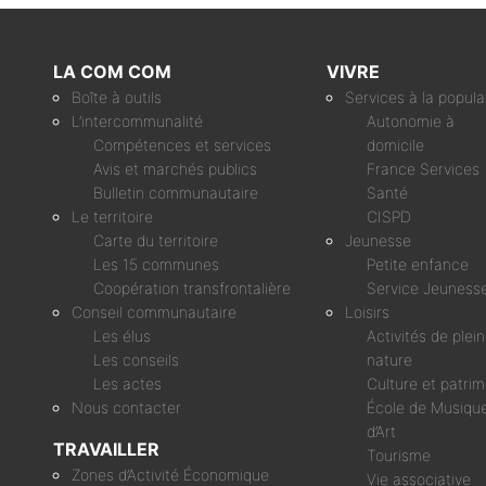
LA COM COM
VIVRE
Boîte à outils
Services à la popula
L’intercommunalité
Autonomie à
Compétences et services
domicile
Avis et marchés publics
France Services
Bulletin communautaire
Santé
Le territoire
CISPD
Carte du territoire
Jeunesse
Les 15 communes
Petite enfance
Coopération transfrontalière
Service Jeuness
Conseil communautaire
Loisirs
Les élus
Activités de plei
Les conseils
nature
Les actes
Culture et patri
Nous contacter
École de Musique
d’Art
TRAVAILLER
Tourisme
Zones d’Activité Économique
Vie associative