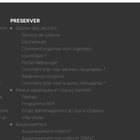
PRESERVER
tion
Gestion des déchets
Service de collecte
Déchèteries
Comment organiser mon logement
touristique ?
Portail Webusager
Comment trier mes déchets recyclables ?
Redevance Incitative
e
Comment jeter mes ordures ménagères ?
Milieux aquatiques et risques naturels
ne
Gemapi
Programme PAPI
moine
Projet d’aménagement du Guil à Château
 et
Ville-Vieille
Assainissement
Assainissement collectif
Assainissement non collectif SPANC