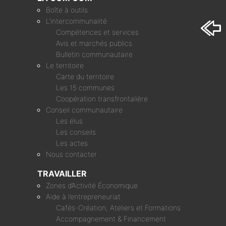
Boîte à outils
L’intercommunalité
Compétences et services
Avis et marchés publics
Bulletin communautaire
Le territoire
Carte du territoire
Les 15 communes
Coopération transfrontalière
Conseil communautaire
Les élus
Les conseils
Les actes
Nous contacter
TRAVAILLER
Zones d’Activité Économique
Aide à l’entrepreneuriat
Cafés-Création, Ateliers et Formations
Accompagnement & Financement