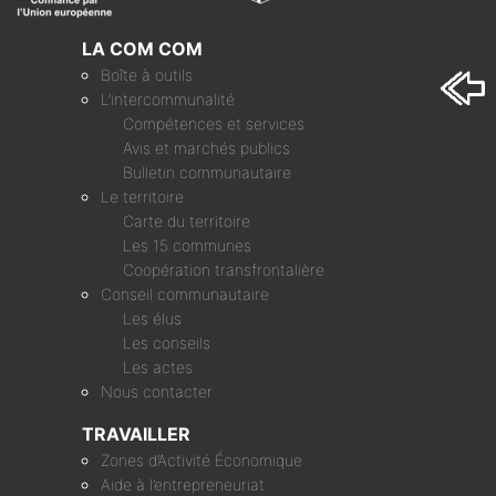
LA COM COM
Boîte à outils
L’intercommunalité
Compétences et services
Avis et marchés publics
Bulletin communautaire
Le territoire
Carte du territoire
Les 15 communes
Coopération transfrontalière
Conseil communautaire
Les élus
Les conseils
Les actes
Nous contacter
TRAVAILLER
Zones d’Activité Économique
Aide à l’entrepreneuriat