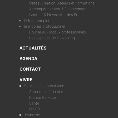
Cafés-Création, Ateliers et Formations
Accompagnement & Financement
Contact & Newsletter des Pros
Offres d’emploi
Immobilier professionnel
Bourse aux locaux professionnels
Les espaces de Coworking
ACTUALITÉS
AGENDA
CONTACT
VIVRE
Services à la population
Autonomie à domicile
France Services
Santé
CISPD
Jeunesse