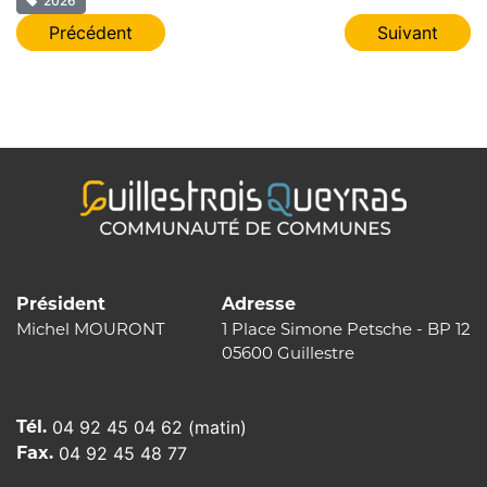
2026
Navigation
Précédent
Suivant
de
l’article
Président
Adresse
Michel MOURONT
1 Place Simone Petsche - BP 12
05600 Guillestre
Tél.
04 92 45 04 62 (matin)
Fax.
04 92 45 48 77