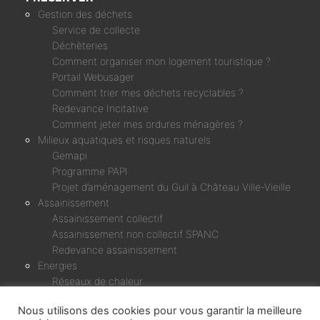
Gestion des déchets
Service de collecte
Déchèteries
Comment organiser mon logement touristique ?
Portail Webusager
Comment trier mes déchets recyclables ?
Redevance Incitative
Comment jeter mes ordures ménagères ?
Milieux aquatiques et risques naturels
Gemapi
Programme PAPI
Projet d’aménagement du Guil à Château Ville-Vieille
Assainissement
Assainissement collectif
Assainissement non collectif SPANC
Redevance assainissement
Energies
Réseaux de chaleur
Micro-centrale Chagne & Rif Bel
Nous utilisons des cookies pour vous garantir la meilleure