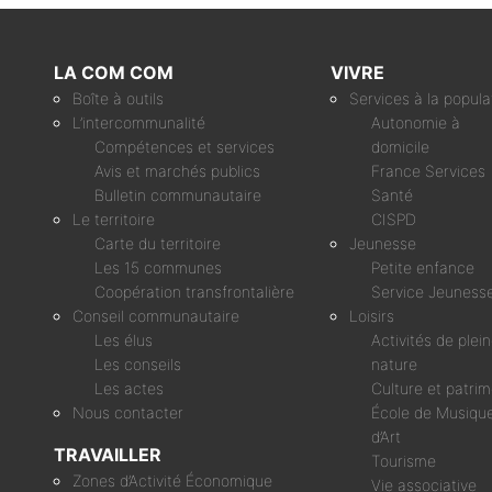
LA COM COM
VIVRE
Boîte à outils
Services à la popula
L’intercommunalité
Autonomie à
Compétences et services
domicile
Avis et marchés publics
France Services
Bulletin communautaire
Santé
Le territoire
CISPD
Carte du territoire
Jeunesse
Les 15 communes
Petite enfance
Coopération transfrontalière
Service Jeuness
Conseil communautaire
Loisirs
Les élus
Activités de plei
Les conseils
nature
Les actes
Culture et patri
Nous contacter
École de Musique
d’Art
TRAVAILLER
Tourisme
Zones d’Activité Économique
Vie associative