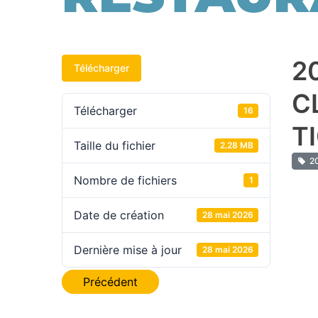
2
Télécharger
C
Télécharger
16
T
Taille du fichier
2.28 MB
2
Nombre de fichiers
1
Date de création
28 mai 2026
Dernière mise à jour
28 mai 2026
Navigation
Précédent
de