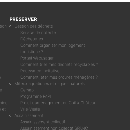
PRESERVER
tion
Gestion des déchets
Service de collecte
Déchèteries
Comment organiser mon logement
touristique ?
Portail Webusager
Comment trier mes déchets recyclables ?
Redevance Incitative
e
Comment jeter mes ordures ménagères ?
Milieux aquatiques et risques naturels
ne
Gemapi
Programme PAPI
moine
Projet d’aménagement du Guil à Château
 et
Ville-Vieille
Assainissement
Assainissement collectif
Assainissement non collectif SPANC