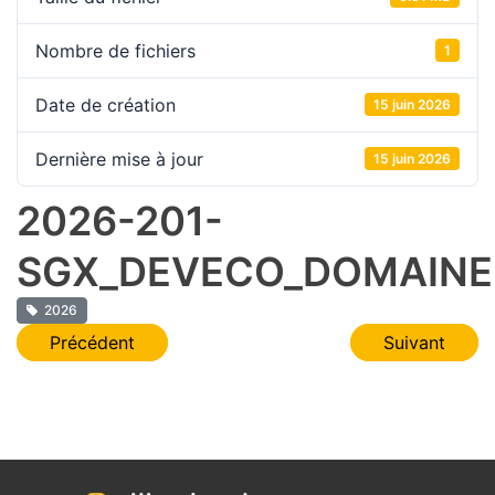
Nombre de fichiers
1
Date de création
15 juin 2026
Dernière mise à jour
15 juin 2026
2026-201-
SGX_DEVECO_DOMAINEP
2026
Navigation
Précédent
Suivant
de
l’article