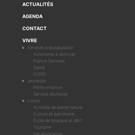
ACTUALITÉS
AGENDA
CONTACT
VIVRE
Services à la population
Autonomie à domicile
France Services
Santé
CISPD
Jeunesse
Petite enfance
Service Jeunesse
Loisirs
Activités de pleine nature
Culture et patrimoine
École de Musique et d’Art
Tourisme
Vie associative