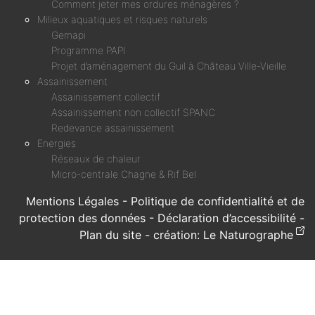
Comment jeter mes ordures ménagères ?
Milieux aquatiques et risques naturels
Gemapi
Programme PAPI
Projet d’aménagement du Guil à Château Ville-Vieille
Assainissement
Assainissement collectif
Assainissement non collectif SPANC
Redevance assainissement
Energies
Réseaux de chaleur
Micro-centrale Chagne & Rif Bel
Mentions Légales
-
Politique de confidentialité et de
protection des données
-
Déclaration d’accessibilité
-
Plan du site
- création:
Le Naturographe