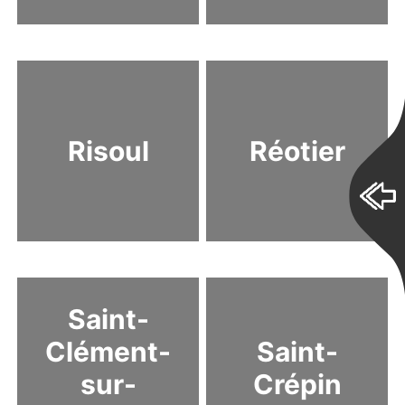
Risoul
Réotier
Saint-
Clément-
Saint-
sur-
Crépin