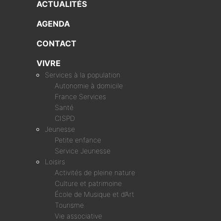
ACTUALITÉS
AGENDA
CONTACT
VIVRE
Services à la population
Autonomie à domicile
France Services
Santé
CISPD
Jeunesse
Petite enfance
Service Jeunesse
Loisirs
Activités de pleine nature
Culture et patrimoine
École de Musique et d’Art
Tourisme
Vie associative