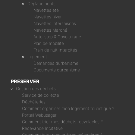
Déplacements
Navettes été
Navettes hiver
Navettes Intersaisons
Navettes Marché
Auto-stop & Covoiturage
Plan de mobilité
Train de nuit Intercités
Logement
Demandes d’urbanisme
Documents d’urbanisme
PRESERVER
Gestion des déchets
Service de collecte
Déchèteries
Comment organiser mon logement touristique ?
Portail Webusager
Comment trier mes déchets recyclables ?
Redevance Incitative
Comment jeter mes ordures ménagères ?