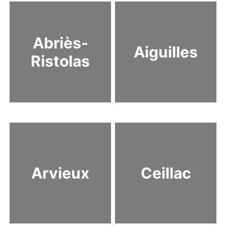
Abriès-
Aiguilles
Ristolas
Arvieux
Ceillac