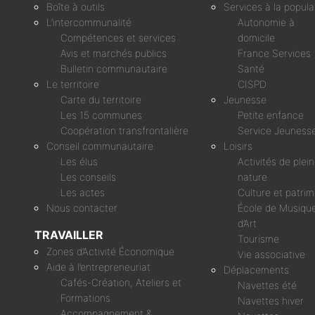
Boîte à outils
Services à la popula
L’intercommunalité
Autonomie à
Compétences et services
domicile
Avis et marchés publics
France Services
Bulletin communautaire
Santé
Le territoire
CISPD
Carte du territoire
Jeunesse
Les 15 communes
Petite enfance
Coopération transfrontalière
Service Jeuness
Conseil communautaire
Loisirs
Les élus
Activités de plei
Les conseils
nature
Les actes
Culture et patri
Nous contacter
École de Musique
d’Art
TRAVAILLER
Tourisme
Zones d’Activité Économique
Vie associative
Aide à l’entrepreneuriat
Déplacements
Cafés-Création, Ateliers et
Navettes été
Formations
Navettes hiver
Accompagnement &