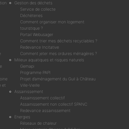
tion
Gestion des déchets
Service de collecte
Déchèteries
Comment organiser mon logement
touristique ?
Portail Webusager
Comment trier mes déchets recyclables ?
Redevance Incitative
e
Comment jeter mes ordures ménagères ?
Milieux aquatiques et risques naturels
ne
Gemapi
Programme PAPI
moine
Projet d’aménagement du Guil à Château
 et
Ville-Vieille
Assainissement
Assainissement collectif
Assainissement non collectif SPANC
Redevance assainissement
Energies
Réseaux de chaleur