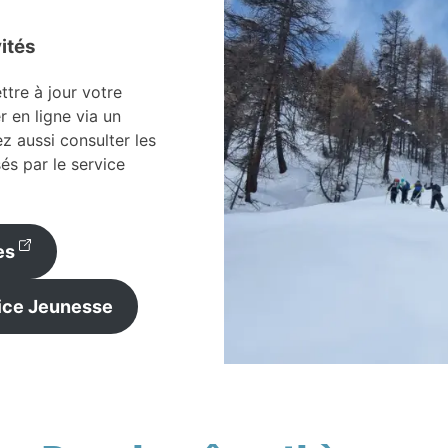
vités
tre à jour votre
r en ligne via un
z aussi consulter les
és par le service
es
vice Jeunesse