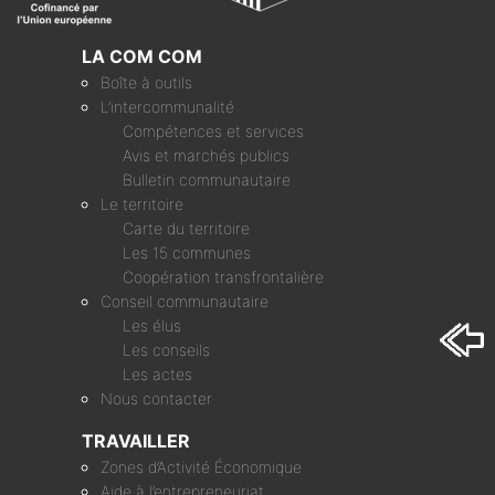
LA COM COM
Boîte à outils
L’intercommunalité
Compétences et services
Avis et marchés publics
Bulletin communautaire
Le territoire
Carte du territoire
Les 15 communes
Coopération transfrontalière
Conseil communautaire
Les élus
Les conseils
Les actes
Nous contacter
TRAVAILLER
Zones d’Activité Économique
Aide à l’entrepreneuriat