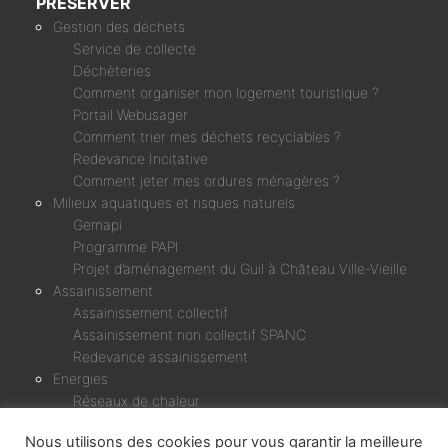
PRESERVER
Gestion des déchets
Service de collecte
Déchèteries
Comment organiser mon logement touristique ?
Portail Webusager
Comment trier mes déchets recyclables ?
Redevance Incitative
Comment jeter mes ordures ménagères ?
Milieux aquatiques et risques naturels
Gemapi
Programme PAPI
Projet d’aménagement du Guil à Château Ville-Vieille
Assainissement
Assainissement collectif
Assainissement non collectif SPANC
Redevance assainissement
Energies
Réseaux de chaleur
Micro-centrale Chagne & Rif Bel
Nous utilisons des cookies pour vous garantir la meilleure