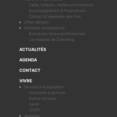
Cafés-Création, Ateliers et Formations
Accompagnement & Financement
Contact & Newsletter des Pros
Offres d’emploi
Immobilier professionnel
Bourse aux locaux professionnels
Les espaces de Coworking
ACTUALITÉS
AGENDA
CONTACT
VIVRE
Services à la population
Autonomie à domicile
France Services
Santé
CISPD
Jeunesse