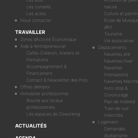
Les conseils
nature
Les actes
Culture et patri
Nous contacter
École de Musique
d’Art
TRAVAILLER
Tourisme
Zones d’Activité Économique
Vie associative
Aide à l’entrepreneuriat
Déplacements
Cafés-Création, Ateliers et
Navettes été
Formations
Navettes hiver
Accompagnement &
Navettes
Financement
Intersaisons
Contact & Newsletter des Pros
Navettes March
Offres d’emploi
Auto-stop &
Immobilier professionnel
Covoiturage
Bourse aux locaux
Plan de mobilité
professionnels
Train de nuit
Les espaces de Coworking
Intercités
Logement
ACTUALITÉS
Demandes
d’urbanisme