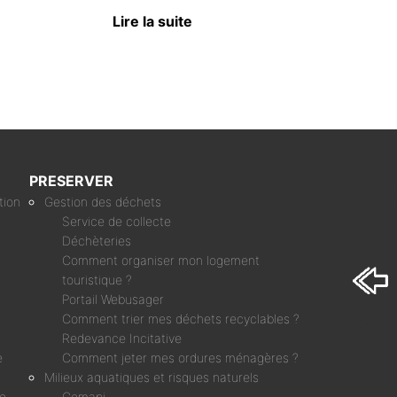
N
Lire la suite
S
PRESERVER
tion
Gestion des déchets
Service de collecte
Déchèteries
Comment organiser mon logement
touristique ?
Portail Webusager
Comment trier mes déchets recyclables ?
Redevance Incitative
e
Comment jeter mes ordures ménagères ?
Milieux aquatiques et risques naturels
ne
Gemapi