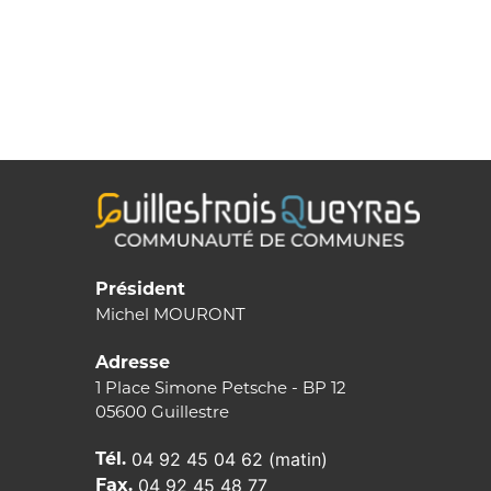
RECONDUCTION
FOURNITURE
PAIN
BOULAGERIE
ARTISANALE
Président
Michel MOURONT
Adresse
1 Place Simone Petsche - BP 12
05600 Guillestre
Tél.
04 92 45 04 62 (matin)
Fax.
04 92 45 48 77