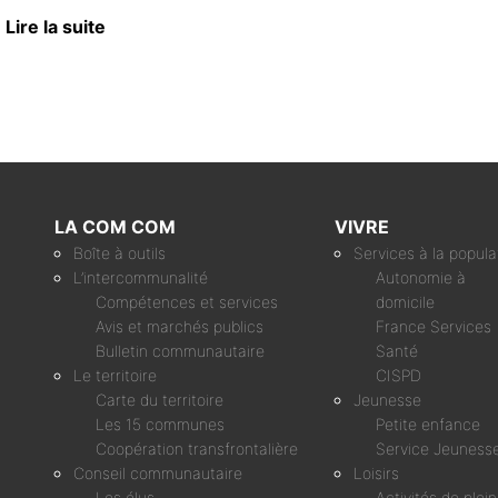
MODIFICATIO
Lire la suite
RI SERVICE
AID
BENEFICIAIRE
LA COM COM
VIVRE
Boîte à outils
Services à la popula
L’intercommunalité
Autonomie à
Compétences et services
domicile
Avis et marchés publics
France Services
Bulletin communautaire
Santé
Le territoire
CISPD
Carte du territoire
Jeunesse
Les 15 communes
Petite enfance
Coopération transfrontalière
Service Jeuness
Conseil communautaire
Loisirs
Les élus
Activités de plei