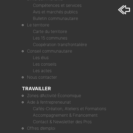
Compétences et services
Avis et marchés publics
Bulletin communautaire
Le territoire
Carte du territoire
Les 15 communes
Coopération transfrontalière
Conseil communautaire
Les élus
Les conseils
Les actes
Nous contacter
TRAVAILLER
Zones d’Activité Économique
Aide à l’entrepreneuriat
Cafés-Création, Ateliers et Formations
Accompagnement & Financement
Contact & Newsletter des Pros
Offres d’emploi