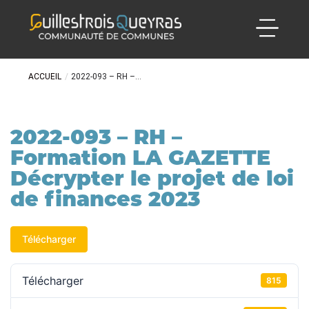
ACCUEIL
/
2022-093 – RH –...
2022-093 – RH –
Formation LA GAZETTE
Décrypter le projet de loi
de finances 2023
Télécharger
Télécharger
815