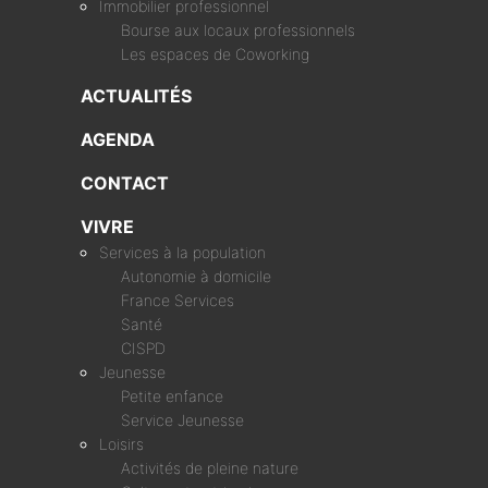
Immobilier professionnel
Bourse aux locaux professionnels
Les espaces de Coworking
ACTUALITÉS
AGENDA
CONTACT
VIVRE
Services à la population
Autonomie à domicile
France Services
Santé
CISPD
Jeunesse
Petite enfance
Service Jeunesse
Loisirs
Activités de pleine nature