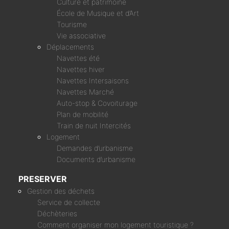
Culture et patrimoine
École de Musique et d’Art
Tourisme
Vie associative
Déplacements
Navettes été
Navettes hiver
Navettes Intersaisons
Navettes Marché
Auto-stop & Covoiturage
Plan de mobilité
Train de nuit Intercités
Logement
Demandes d’urbanisme
Documents d’urbanisme
PRESERVER
Gestion des déchets
Service de collecte
Déchèteries
Comment organiser mon logement touristique ?