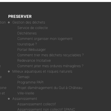
PRESERVER
tion
Gestion des déchets
Service de collecte
Déchèteries
Comment organiser mon logement
touristique ?
Portail Webusager
Comment trier mes déchets recyclables ?
Redevance Incitative
e
Comment jeter mes ordures ménagères ?
Milieux aquatiques et risques naturels
ne
Gemapi
Programme PAPI
moine
Projet d’aménagement du Guil à Château
 et
Ville-Vieille
Assainissement
Assainissement collectif
Assainissement non collectif SPANC