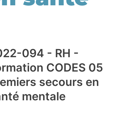
022-094 - RH -
ormation CODES 05
remiers secours en
anté mentale