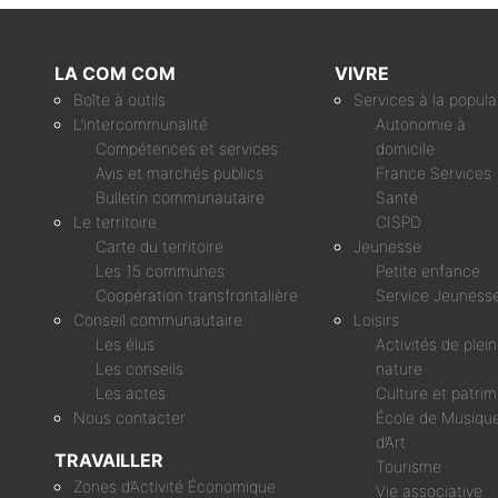
LA COM COM
VIVRE
Boîte à outils
Services à la popula
L’intercommunalité
Autonomie à
Compétences et services
domicile
Avis et marchés publics
France Services
Bulletin communautaire
Santé
Le territoire
CISPD
Carte du territoire
Jeunesse
Les 15 communes
Petite enfance
Coopération transfrontalière
Service Jeuness
Conseil communautaire
Loisirs
Les élus
Activités de plei
Les conseils
nature
Les actes
Culture et patri
Nous contacter
École de Musique
d’Art
TRAVAILLER
Tourisme
Zones d’Activité Économique
Vie associative