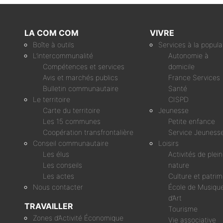
LA COM COM
VIVRE
Boîte à outils
Services à la popula
L’intercommunalité
Autonomie à
Compétences et services
domicile
Avis et marchés publics
France Services
Bulletin communautaire
Santé
Le territoire
CISPD
Carte du territoire
Jeunesse
Les 15 communes
Petite enfance
Coopération transfrontalière
Service Jeuness
Conseil communautaire
Loisirs
Les élus
Activités de plei
Les conseils
nature
Les actes
Culture et patri
Nous contacter
École de Musique
d’Art
TRAVAILLER
Tourisme
Zones d’Activité Économique
Vie associative