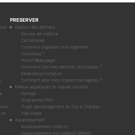
PRESERVER
tion
Gestion des déchets
Service de collecte
Déchèteries
Comment organiser mon logement
touristique ?
Portail Webusager
Comment trier mes déchets recyclables ?
Redevance Incitative
e
Comment jeter mes ordures ménagères ?
Milieux aquatiques et risques naturels
ne
Gemapi
Programme PAPI
moine
Projet d’aménagement du Guil à Château
 et
Ville-Vieille
Assainissement
Assainissement collectif
Assainissement non collectif SPANC