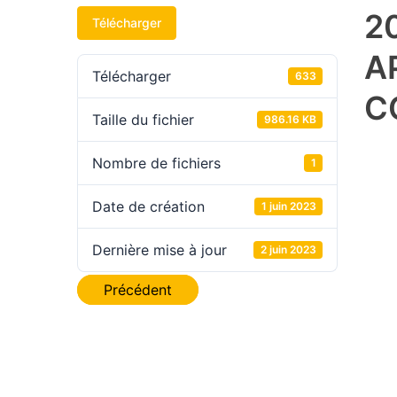
2
Télécharger
A
Télécharger
633
C
Taille du fichier
986.16 KB
Nombre de fichiers
1
Date de création
1 juin 2023
Dernière mise à jour
2 juin 2023
Navigation
Précédent
de
l’article