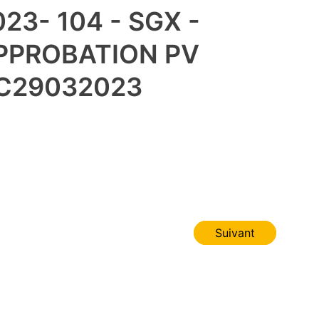
023- 104 - SGX -
PPROBATION PV
C29032023
Suivant