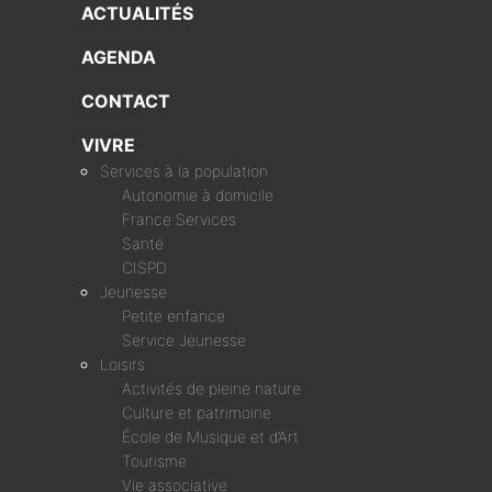
ACTUALITÉS
AGENDA
CONTACT
VIVRE
Services à la population
Autonomie à domicile
France Services
Santé
CISPD
Jeunesse
Petite enfance
Service Jeunesse
Loisirs
Activités de pleine nature
Culture et patrimoine
École de Musique et d’Art
Tourisme
Vie associative