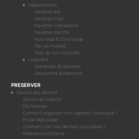
Déplacements
Navettes été
Navettes hiver
Navettes Intersaisons
Navettes Marché
Auto-stop & Covoiturage
Plan de mobilité
Train de nuit Intercités
Logement
Demandes d’urbanisme
Documents d’urbanisme
PRESERVER
Gestion des déchets
Service de collecte
Déchèteries
Comment organiser mon logement touristique ?
Portail Webusager
Comment trier mes déchets recyclables ?
Redevance Incitative