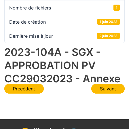
Nombre de fichiers
1
Date de création
1 juin 2023
Dernière mise à jour
2 juin 2023
2023-104A - SGX -
APPROBATION PV
CC29032023 - Annexe
Navigation
Précédent
Suivant
de
l’article