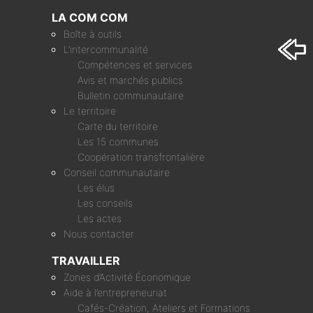
LA COM COM
Boîte à outils
L’intercommunalité
Compétences et services
Avis et marchés publics
Bulletin communautaire
Le territoire
Carte du territoire
Les 15 communes
Coopération transfrontalière
Conseil communautaire
Les élus
Les conseils
Les actes
Nous contacter
TRAVAILLER
Zones d’Activité Économique
Aide à l’entrepreneuriat
Cafés-Création, Ateliers et Formations