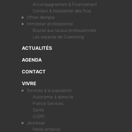
Accompagnement & Financement
Contact & Newsletter des Pros
Offres d’emploi
Immobilier professionnel
Bourse aux locaux professionnels
Les espaces de Coworking
ACTUALITÉS
AGENDA
CONTACT
VIVRE
Services à la population
Autonomie à domicile
France Services
Santé
CISPD
Jeunesse
Petite enfance