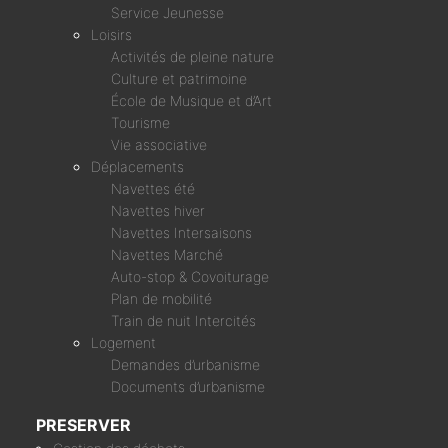
Service Jeunesse
Loisirs
Activités de pleine nature
Culture et patrimoine
École de Musique et d’Art
Tourisme
Vie associative
Déplacements
Navettes été
Navettes hiver
Navettes Intersaisons
Navettes Marché
Auto-stop & Covoiturage
Plan de mobilité
Train de nuit Intercités
Logement
Demandes d’urbanisme
Documents d’urbanisme
PRESERVER