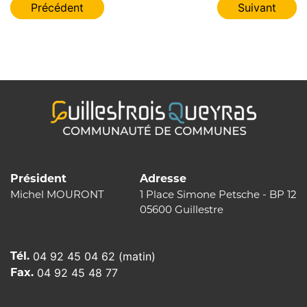
Navigation
Précédent
Suivant
de
l’article
Président
Adresse
Michel MOURONT
1 Place Simone Petsche - BP 12
05600 Guillestre
Tél.
04 92 45 04 62 (matin)
Fax.
04 92 45 48 77