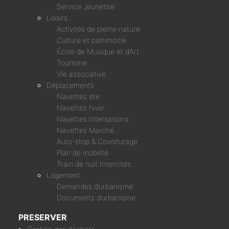
Service Jeunesse
Loisirs
Activités de pleine nature
Culture et patrimoine
École de Musique et d’Art
Tourisme
Vie associative
Déplacements
Navettes été
Navettes hiver
Navettes Intersaisons
Navettes Marché
Auto-stop & Covoiturage
Plan de mobilité
Train de nuit Intercités
Logement
Demandes d’urbanisme
Documents d’urbanisme
PRESERVER