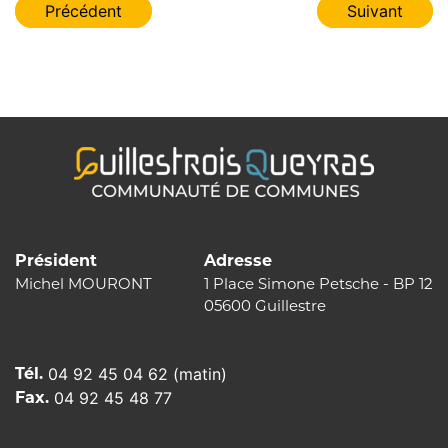
Navigation
Précédent
Suivant
de
l’article
Président
Adresse
Michel MOURONT
1 Place Simone Petsche - BP 12
05600 Guillestre
Tél.
04 92 45 04 62 (matin)
Fax.
04 92 45 48 77