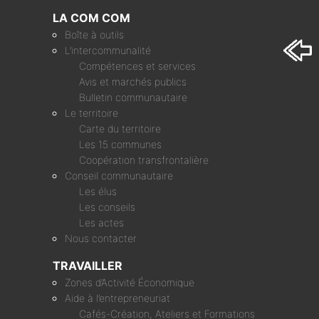
LA COM COM
Boîte à outils
L’intercommunalité
Compétences et services
Avis et marchés publics
Bulletin communautaire
Le territoire
Carte du territoire
Les 15 communes
Coopération transfrontalière
Conseil communautaire
Les élus
Les conseils
Les actes
Nous contacter
TRAVAILLER
Zones d’Activité Économique
Aide à l’entrepreneuriat
Cafés-Création, Ateliers et Formations