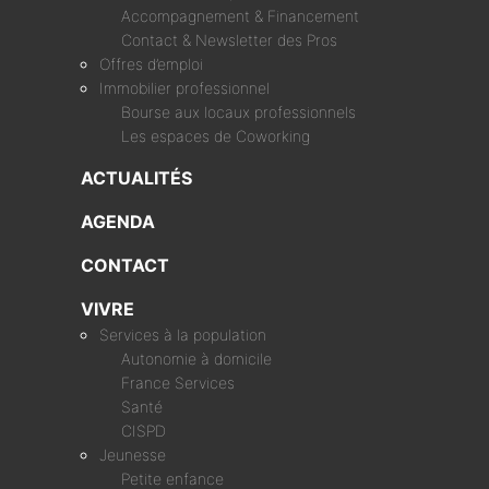
Accompagnement & Financement
Contact & Newsletter des Pros
Offres d’emploi
Immobilier professionnel
Bourse aux locaux professionnels
Les espaces de Coworking
ACTUALITÉS
AGENDA
CONTACT
VIVRE
Services à la population
Autonomie à domicile
France Services
Santé
CISPD
Jeunesse
Petite enfance