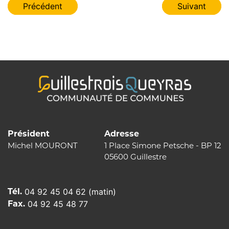
Navigation
Précédent
Suivant
de
l’article
Président
Adresse
Michel MOURONT
1 Place Simone Petsche - BP 12
05600 Guillestre
Tél.
04 92 45 04 62 (matin)
Fax.
04 92 45 48 77