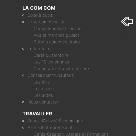
LA COM COM
Boîte à outils
L’intercommunalité
Compétences et services
Avis et marchés publics
Bulletin communautaire
Le territoire
Carte du territoire
Les 15 communes
Coopération transfrontalière
Conseil communautaire
Les élus
Les conseils
Les actes
Nous contacter
TRAVAILLER
Zones d’Activité Économique
Aide à l’entrepreneuriat
Cafés-Création, Ateliers et Formations