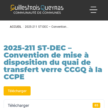
ACCUEIL
/
2025-211 ST-DEC – Convention...
2025-211 ST-DEC –
Convention de mise à
disposition du quai de
transfert verre CCGQ à la
CCPE
Télécharger
Télécharger
65