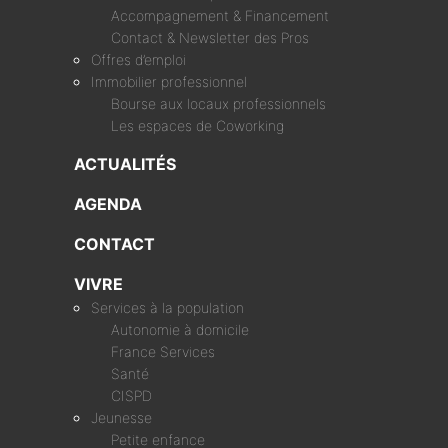
Accompagnement & Financement
Contact & Newsletter des Pros
Offres d’emploi
Immobilier professionnel
Bourse aux locaux professionnels
Les espaces de Coworking
ACTUALITÉS
AGENDA
CONTACT
VIVRE
Services à la population
Autonomie à domicile
France Services
Santé
CISPD
Jeunesse
Petite enfance