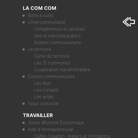
LA COM COM
Boîte à outils
L’intercommunalité
Compétences et services
Avis et marchés publics
Bulletin communautaire
Le territoire
Carte du territoire
Les 15 communes
Coopération transfrontalière
Conseil communautaire
Les élus
Les conseils
Les actes
Nous contacter
TRAVAILLER
Zones d’Activité Économique
Aide à l’entrepreneuriat
Cafés-Création, Ateliers et Formations