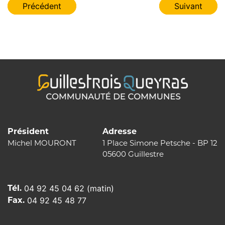
Navigation
Précédent
Suivant
de
l’article
Président
Adresse
Michel MOURONT
1 Place Simone Petsche - BP 12
05600 Guillestre
Tél.
04 92 45 04 62 (matin)
Fax.
04 92 45 48 77