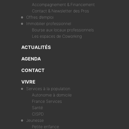
Accompagnement & Financement
Contact & Newsletter des Pros
Offres d’emploi
Immobilier professionnel
Bourse aux locaux professionnels
Les espaces de Coworking
ACTUALITÉS
AGENDA
CONTACT
VIVRE
Services à la population
Autonomie à domicile
France Services
Santé
CISPD
Jeunesse
Petite enfance