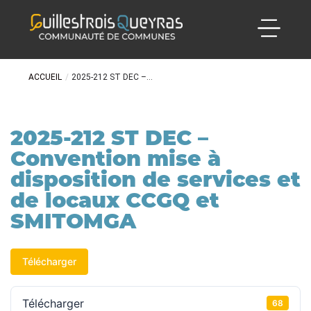
ACCUEIL
/
2025-212 ST DEC –...
2025-212 ST DEC –
Convention mise à
disposition de services et
de locaux CCGQ et
SMITOMGA
Télécharger
Télécharger
68