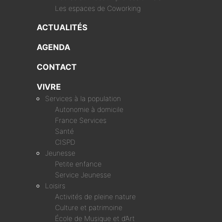
Les espaces de Coworking
ACTUALITÉS
AGENDA
CONTACT
VIVRE
Services à la population
Autonomie à domicile
France Services
Santé
CISPD
Jeunesse
Petite enfance
Service Jeunesse
Loisirs
Activités de pleine nature
Culture et patrimoine
École de Musique et d’Art