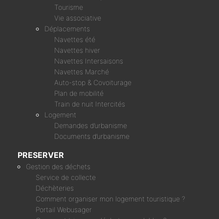
Tourisme
Vie associative
Déplacements
Navettes été
Navettes hiver
Navettes Intersaisons
Navettes Marché
Auto-stop & Covoiturage
Plan de mobilité
Train de nuit Intercités
Logement
Demandes d’urbanisme
Documents d’urbanisme
PRESERVER
Gestion des déchets
Service de collecte
Déchèteries
Comment organiser mon logement touristique ?
Portail Webusager