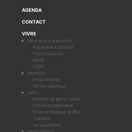
AGENDA
CONTACT
VIVRE
Services à la population
Autonomie à domicile
France Services
Santé
CISPD
Jeunesse
Petite enfance
Service Jeunesse
Loisirs
Activités de pleine nature
Culture et patrimoine
École de Musique et d’Art
Tourisme
Vie associative
Déplacements